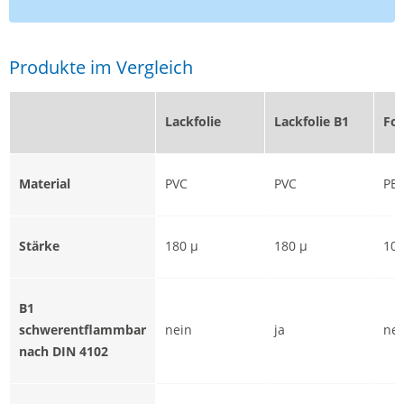
Produkte im Vergleich
Lackfolie
Lackfolie B1
Fol
Material
PVC
PVC
PE
Stärke
180 µ
180 µ
100
B1
schwerentflammbar
nein
ja
nei
nach DIN 4102