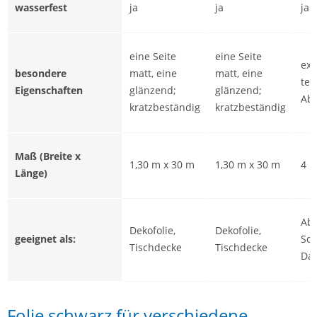
wasserfest
ja
ja
ja
eine Seite
eine Seite
ext
besondere
matt, eine
matt, eine
tem
Eigenschaften
glänzend;
glänzend;
Abd
kratzbeständig
kratzbeständig
Maß (Breite x
1,30 m x 30 m
1,30 m x 30 m
4 m
Länge)
Abd
Dekofolie,
Dekofolie,
geeignet als:
Sch
Tischdecke
Tischdecke
Da
Folie schwarz für verschiedene