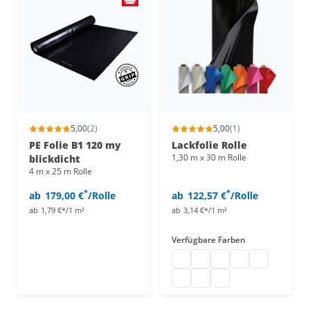
5,00
(2)
5,00
(1)
PE Folie B1 120 my
Lackfolie Rolle
1,30 m x 30 m Rolle
blickdicht
4 m x 25 m Rolle
*
*
ab
179,00 €
/Rolle
ab
122,57 €
/Rolle
ab
1,79 €*/1 m²
ab
3,14 €*/1 m²
Verfügbare Farben
Lackfolie
Lackfolie Rolle
PVC Lacktischdecke
PVC Tischfolie
Biertischfolie
Folie für Tisch
PVC Lackfolie
Lackfolie