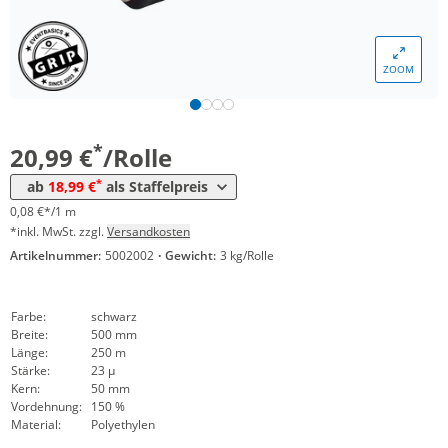
Menge
Preis
ZOOM
*
ab 6 Rollen
19,99 €
0,08 €*/1m
*
ab 12 Rollen
18,99 €
0,08 €*/1m
*
20,99 €
/Rolle
*
ab
18,99 €
als Staffelpreis
0,08 €*/1 m
*inkl. MwSt. zzgl.
Versandkosten
Artikelnummer:
5002002
·
Gewicht:
3 kg/Rolle
Farbe:
schwarz
Breite:
500 mm
Länge:
250 m
Stärke:
23 µ
Kern:
50 mm
Vordehnung:
150 %
Material:
Polyethylen