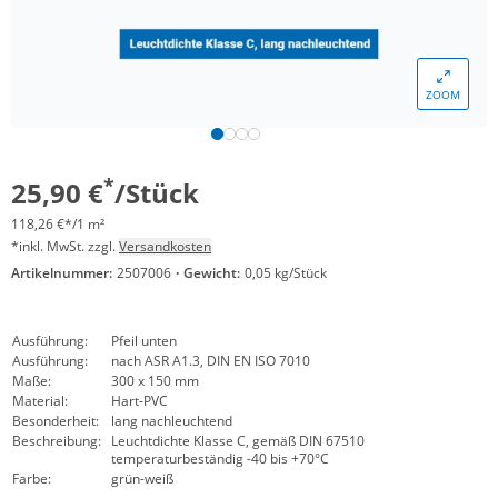
ZOOM
*
25,90 €
/Stück
118,26 €*/1 m²
*inkl. MwSt. zzgl.
Versandkosten
Artikelnummer:
2507006
·
Gewicht:
0,05 kg/Stück
Ausführung:
Pfeil unten
Ausführung:
nach ASR A1.3, DIN EN ISO 7010
Maße:
300 x 150 mm
Material:
Hart-PVC
Besonderheit:
lang nachleuchtend
Beschreibung:
Leuchtdichte Klasse C, gemäß DIN 67510
temperaturbeständig -40 bis +70°C
Farbe:
grün-weiß