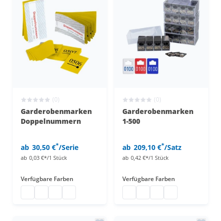
(0)
(0)
Garderobenmarken
Garderobenmarken
Doppelnummern
1-500
*
*
ab
30,50 €
/Serie
ab
209,10 €
/Satz
ab
0,03 €*/1 Stück
ab
0,42 €*/1 Stück
Verfügbare Farben
Verfügbare Farben
Garderobenmarken Doppelnummern
Garderobenmarken Doppelnummern
Garderobenmarken Doppelnummern
Garderobenmarken Doppelnummern
Garderobennummern
Garderobennummern
Garderobennummer
Garderobennum