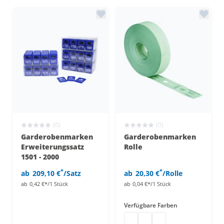
(0)
(0)
Garderobenmarken
Garderobenmarken
Erweiterungssatz
Rolle
1501 - 2000
*
*
ab
209,10 €
/Satz
ab
20,30 €
/Rolle
ab
0,42 €*/1 Stück
ab
0,04 €*/1 Stück
Verfügbare Farben
Garderobenmarken Rolle
Garderobenmarken Rolle
Garderobenmarken R