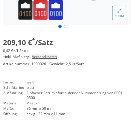
ZOOM
*
209,10 €
/Satz
0,42 €*/1 Stück
*inkl. MwSt. zzgl.
Versandkosten
Artikelnummer:
1009026
·
Gewicht:
2,5 kg/Satz
Farbe:
weiß
Schriftfarbe:
blau
Ausführung:
Einfacher Satz mit fortlaufender Nummerierung von 0001-
0500
Material:
Plastik
Maße:
36 mm x 50 mm
Öffnung:
eckig - 22 mm x 11 mm