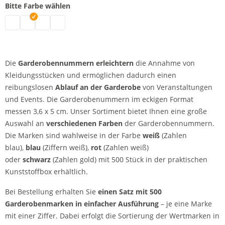
Bitte Farbe wählen
Garderobennummern | schwarz
Garderobennummern | weiß
Garderobennummern | blau
Garderobennummern | rot
Die
Garderobennummern erleichtern
die Annahme von
Kleidungsstücken und ermöglichen dadurch einen
reibungslosen
Ablauf an der Garderobe
von Veranstaltungen
und Events. Die Garderobenummern im eckigen Format
messen 3,6 x 5 cm. Unser Sortiment bietet Ihnen eine große
Auswahl an
verschiedenen Farben
der Garderobennummern.
Die Marken sind wahlweise in
der Farbe
weiß
(Zahlen
blau),
blau
(Ziffern weiß),
rot
(Zahlen weiß)
oder
schwarz
(Zahlen gold) mit 500 Stück in der praktischen
Kunststoffbox erhältlich.
Bei Bestellung erhalten Sie
einen Satz mit 500
Garderobenmarken in einfacher Ausführung
– je eine Marke
mit einer Ziffer. Dabei erfolgt die Sortierung der Wertmarken in