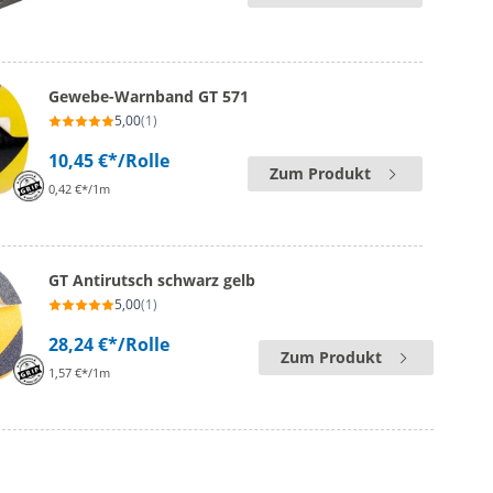
Gewebe-Warnband GT 571
5,00
(1)
10,45 €*
/Rolle
Zum Produkt
0,42 €*/1m
GT Antirutsch schwarz gelb
5,00
(1)
28,24 €*
/Rolle
Zum Produkt
1,57 €*/1m