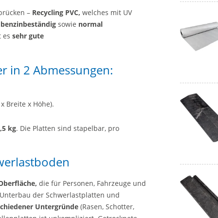
lbrücken –
Recycling PVC,
welches mit UV
d benzinbeständig
sowie
normal
t es
sehr gute
ier in 2 Abmessungen:
x Breite x Höhe).
,5 kg
. Die Platten sind stapelbar, pro
.
werlastboden
 Oberfläche,
die für Personen, Fahrzeuge und
 Unterbau der Schwerlastplatten und
rschiedener Untergründe
(Rasen, Schotter,