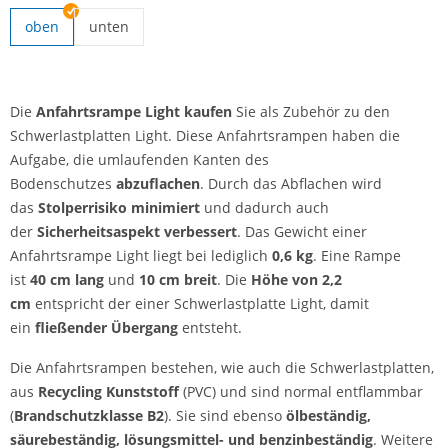
oben
unten
Anfahrtsrampe Light | unten
Die
Anfahrtsrampe Light kaufen
Sie als Zubehör zu den
Schwerlastplatten Light. Diese Anfahrtsrampen haben die
Aufgabe, die umlaufenden Kanten des
Bodenschutzes
abzuflachen
. Durch das Abflachen wird
das
Stolperrisiko minimiert
und dadurch auch
der
Sicherheitsaspekt verbessert
. Das Gewicht einer
Anfahrtsrampe Light liegt bei lediglich
0,6 kg
. Eine Rampe
ist
40 cm lang
und
10 cm breit
. Die
Höhe von 2,2
cm
entspricht der einer Schwerlastplatte Light, damit
ein
fließender Übergang
entsteht.
Die Anfahrtsrampen bestehen, wie auch die Schwerlastplatten,
aus
Recycling Kunststoff
(PVC) und sind normal entflammbar
(
Brandschutzklasse B2
). Sie sind ebenso
ölbeständig,
säurebeständig, lösungsmittel- und benzinbeständig
. Weitere