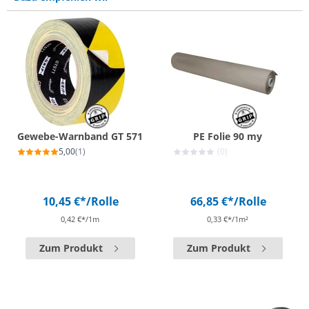
Gewebe-Warnband GT 571
PE Folie 90 my
5,00
(1)
(0)
10,45 €*
/Rolle
66,85 €*
/Rolle
0,42 €*/1m
0,33 €*/1m²
Zum Produkt
Zum Produkt