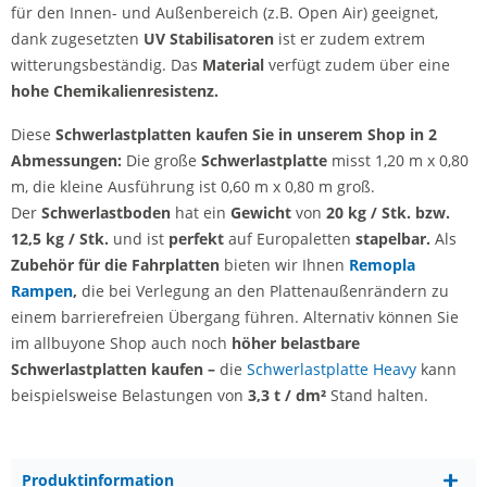
für den Innen- und Außenbereich (z.B. Open Air) geeignet,
dank zugesetzten
UV Stabilisatoren
ist er zudem extrem
witterungsbeständig. Das
Material
verfügt zudem über eine
hohe Chemikalienresistenz.
Diese
Schwerlastplatten kaufen Sie in unserem Shop in 2
Abmessungen:
Die große
Schwerlastplatte
misst
1,20 m x 0,80
m, die kleine Ausführung ist 0,60 m x 0,80 m groß.
Der
Schwerlastboden
hat ein
Gewicht
von
20 kg / Stk. bzw.
12,5 kg / Stk.
und ist
perfekt
auf Europaletten
stapelbar.
Als
Zubehör für die Fahrplatten
bieten wir Ihnen
R
emopla
Rampen
,
die
bei Verlegung an den Plattenaußenrändern zu
einem barrierefreien Übergang führen. Alternativ können Sie
im allbuyone Shop auch noch
höher belastbare
Schwerlastplatten kaufen –
die
Schwerlastplatte Heavy
kann
beispielsweise Belastungen von
3,3 t / dm²
Stand halten.
Produktinformation