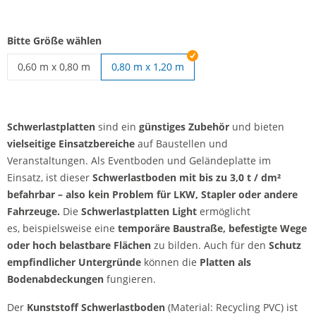
Bitte Größe wählen
0,60 m x 0,80 m
0,80 m x 1,20 m
Schwerlastplatten | 0,60 m x 0,80 m
Schwerlastplatten
sind ein
günstiges Zubehör
und bieten
vielseitige Einsatzbereiche
auf Baustellen und
Veranstaltungen. Als Eventboden und Geländeplatte im
Einsatz, ist dieser
Schwerlastboden mit bis zu 3,0 t / dm²
befahrbar – also kein Problem für LKW, Stapler oder andere
Fahrzeuge.
Die
Schwerlastplatten Light
ermöglicht
es, beispielsweise eine
temporäre Baustraße,
befestigte Wege
oder hoch belastbare Flächen
zu bilden. Auch für den
Schutz
empfindlicher Untergründe
können die
Platten als
Bodenabdeckungen
fungieren.
Der
Kunststoff Schwerlastboden
(Material: Recycling PVC) ist