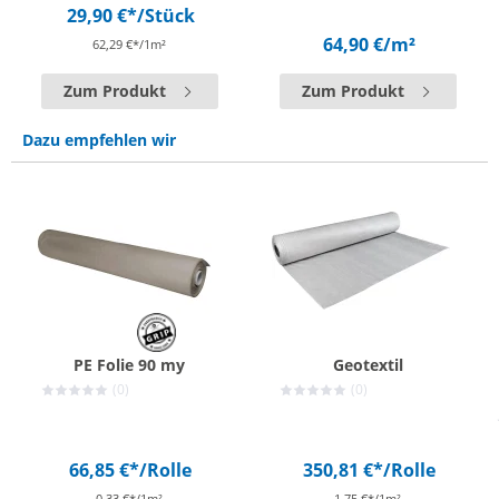
29,90 €*
/Stück
64,90 €
/m²
62,29 €*/1m²
Zum Produkt
Zum Produkt
Dazu empfehlen wir
PE Folie 90 my
Geotextil
(0)
(0)
66,85 €*
/Rolle
350,81 €*
/Rolle
0,33 €*/1m²
1,75 €*/1m²