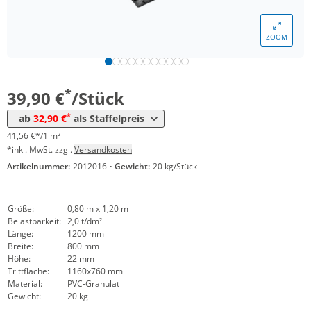
*
ab 200 Stück
36,90 €
38,44 €*/1m²
ZOOM
*
ab 400 Stück
34,90 €
36,35 €*/1m²
*
ab 800 Stück
32,90 €
34,27 €*/1m²
*
39,90 €
/Stück
*
ab
32,90 €
als Staffelpreis
41,56 €*/1 m²
*inkl. MwSt. zzgl.
Versandkosten
Artikelnummer:
2012016
·
Gewicht:
20 kg/Stück
Größe:
0,80 m x 1,20 m
Belastbarkeit:
2,0 t/dm²
Länge:
1200 mm
Breite:
800 mm
Höhe:
22 mm
Trittfläche:
1160x760 mm
Material:
PVC-Granulat
Gewicht:
20 kg