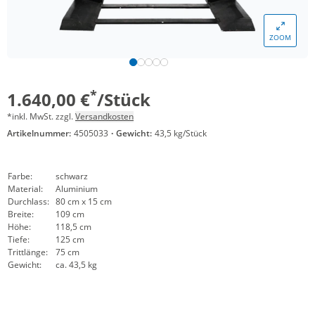
ZOOM
*
1.640,00 €
/Stück
*inkl. MwSt. zzgl.
Versandkosten
Artikelnummer:
4505033
·
Gewicht:
43,5 kg/Stück
Farbe:
schwarz
Material:
Aluminium
Durchlass:
80 cm x 15 cm
Breite:
109 cm
Höhe:
118,5 cm
Tiefe:
125 cm
Trittlänge:
75 cm
Gewicht:
ca. 43,5 kg