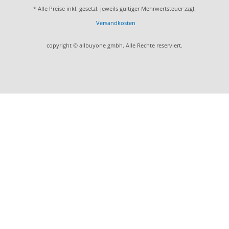
* Alle Preise inkl. gesetzl. jeweils gültiger Mehrwertsteuer zzgl.
Versandkosten
copyright © allbuyone gmbh. Alle Rechte reserviert.