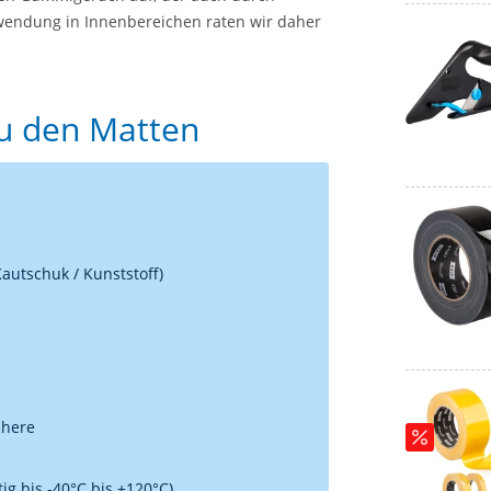
rwendung in Innenbereichen raten wir daher
zu den Matten
autschuk / Kunststoff)
chere
ig bis -40°C bis +120°C)