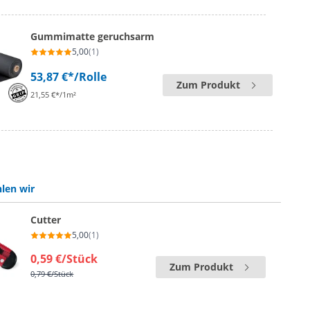
Gummimatte geruchsarm
5,00
(1)
53,87 €*
/Rolle
Zum Produkt
21,55 €*/1m²
len wir
Cutter
5,00
(1)
0,59 €
/Stück
Zum Produkt
0,79 €
/Stück