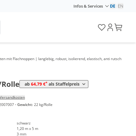
DE
|
EN
Infos & Services
Preis
*
llen
70,97 €
11,83 €*/1m²
mit Flachnoppen | langlebig, robust, isolierend, elastisch, anti rutsch
*
ollen
66,85 €
11,14 €*/1m²
*
ollen
64,79 €
10,80 €*/1m²
/Rolle
*
ab
64,79 €
als Staffelpreis
Versandkosten
2007007
·
Gewicht:
22 kg/Rolle
schwarz
1,20 m x 5 m
3 mm