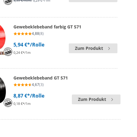
8,35 €
/Rolle
0,29 €*/1m
Gewebeklebeband farbig GT 571
4,88
(8)
5,94 €*
/Rolle
Zum Produkt
0,24 €*/1m
Gewebeklebeband GT 571
4,67
(3)
8,87 €*
/Rolle
Zum Produkt
0,18 €*/1m