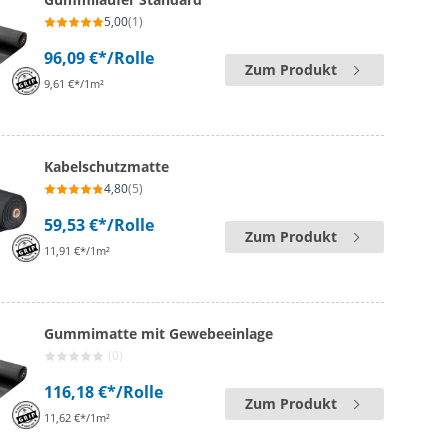
5,00
(1)
96,09 €*
/Rolle
Zum Produkt
9,61 €*/1m²
Kabelschutzmatte
4,80
(5)
59,53 €*
/Rolle
Zum Produkt
11,91 €*/1m²
Gummimatte mit Gewebeeinlage
(0)
116,18 €*
/Rolle
Zum Produkt
11,62 €*/1m²