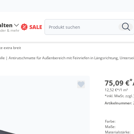
alten
SALE
nder & mehr
Menge
 extra breit
ab 5 Ro
| Antirutschmatte für Außenbereich mit Feinriefen in Längsrichtung, Unterseiten 
ab 10 R
ab 25 R
*
75,09 €
12,52 €*/1 m²
*inkl. MwSt. zzgl.
Artikelnummer:
Farbe:
Maße:
Materialstärke: