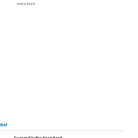
extra breit
ikel
Gummiläufer Standard