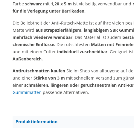
Farbe
schwarz
mit
1,20 x 5 m
ist vielseitig verwendbar und
für die Verlegung unter Barrikaden.
Die Beliebtheit der Anti-Rutsch-Matte ist auf ihre vielen po
Matte wird
aus strapazierfähigem, langlebigem SBR Gumm
mehrfach wiederverwendbar
. Das Material ist zudem
bestä
chemische Einflüsse.
Die rutschfesten
Matten mit Feinriefe
und mit einem Cutter
individuell zuschneidbar
. Geeignet is
Außenbereich.
Antirutschmatten kaufen
Sie im Shop von allbuyone auf d
und einer
Stärke von 3 m
mit schnellem Versand zum günsti
einer
schmäleren, längeren oder geruchsneutralen Anti-R
Gummimatten
passende Alternativen.
Produktinformation