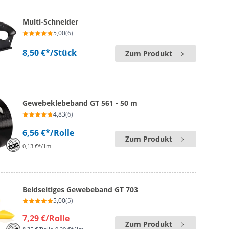
Multi-Schneider
5,00
(6)
8,50 €*
/Stück
Zum Produkt
Gewebeklebeband GT 561 - 50 m
4,83
(6)
6,56 €*
/Rolle
Zum Produkt
0,13 €*/1m
Beidseitiges Gewebeband GT 703
5,00
(5)
7,29 €
/Rolle
Zum Produkt