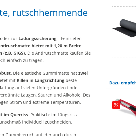
eite, rutschhemmende
oder zur
Ladungssicherung
– Feinriefen-
ntiruschmatte bietet mit 1,20 m Breite
 (z.B. GIGS).
Die Antirutschmatte kaufen Sie
noch einfach zu tragen.
obust.
Die elastische Gummimatte hat
zwei
etet mit
Rillen in Längsrichtung
beste
Dazu empfeh
aftung auf vielen Untergründen findet.
 verdünnte Laugen, Säuren und Alkohole. Des
 gegen Strom und extreme Temperaturen.
it im Querriss
. Praktisch: im Längsriss
Wunschmaß individuell zuschneiden.
rken Gummigeruch auf, der auch durch