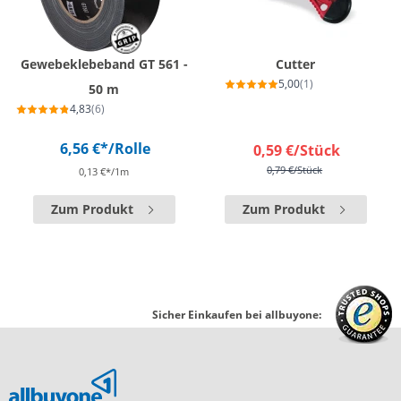
Gewebeklebeband GT 561 -
Cutter
5,00
(1)
50 m
4,83
(6)
6,56 €*
/Rolle
0,59 €
/Stück
0,79 €
/Stück
0,13 €*/1m
Zum Produkt
Zum Produkt
Sicher Einkaufen bei allbuyone: