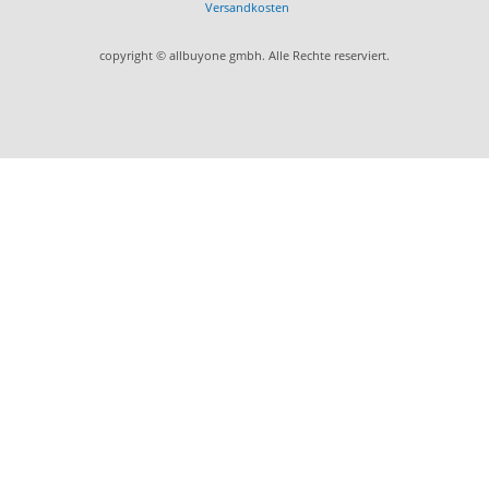
Versandkosten
copyright © allbuyone gmbh. Alle Rechte reserviert.