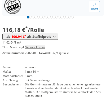
*
ab 5 Rollen
111,24 €
11,12 €*/1m²
ZOOM
*
ab 10 Rollen
105,99 €
10,60 €*/1m²
*
ab 25 Rollen
100,94 €
10,09 €*/1m²
*
116,18 €
/Rolle
*
ab
100,94 €
als Staffelpreis
11,62 €*/1 m²
*inkl. MwSt. zzgl.
Versandkosten
Artikelnummer:
2007001
·
Gewicht:
37,9 kg/Rolle
Farbe:
schwarz
Maße:
1 m x 10 m
Materialstärke:
3 mm
Ausführung:
mit Gewebeeinlage
Besonderheit:
Die Gummimatte mit Einlage besitzt einen eingearbeiteten
Einsatz und verhindert damit ein schnelles Einreißen der
Matten. Die stoffgemusterte Unterseite verstärkt den Anti-
Rutsch-Effekt