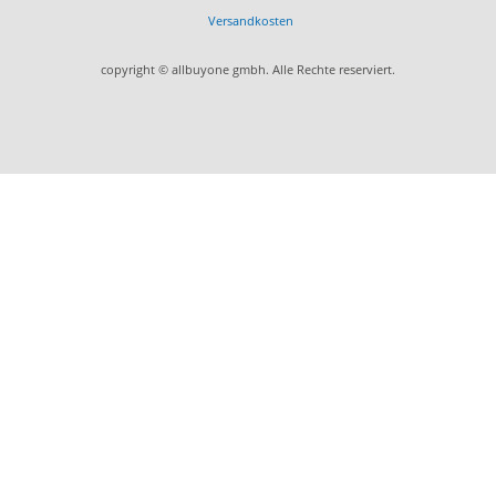
Versandkosten
copyright © allbuyone gmbh. Alle Rechte reserviert.