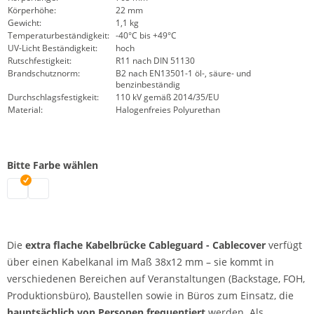
Körperhöhe:
22 mm
Gewicht:
1,1 kg
Temperaturbeständigkeit:
-40°C bis +49°C
UV-Licht Beständigkeit:
hoch
Rutschfestigkeit:
R11 nach DIN 51130
Brandschutznorm:
B2 nach EN13501-1 öl-, säure- und
benzinbeständig
Durchschlagsfestigkeit:
110 kV gemäß 2014/35/EU
Material:
Halogenfreies Polyurethan
Bitte Farbe wählen
Kabelbrücke flach | schwarz
Kabelbrücke flach | rot
Die
extra flache Kabelbrücke Cableguard - Cablecover
verfügt
über einen Kabelkanal im Maß 38x12 mm – sie kommt in
verschiedenen Bereichen auf Veranstaltungen (Backstage, FOH,
Produktionsbüro), Baustellen sowie in Büros zum Einsatz, die
hauptsächlich von Personen frequentiert
werden. Als