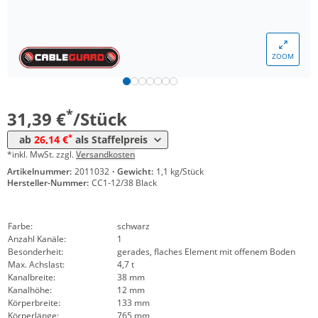
Menge
Preis
ZOOM
*
ab 25 Stück
29,29 €
*
ab 50 Stück
26,14 €
*
31,39 €
/Stück
*
ab
26,14 €
als Staffelpreis
*inkl. MwSt. zzgl.
Versandkosten
Artikelnummer:
2011032
·
Gewicht:
1,1 kg/Stück
Hersteller-Nummer:
CC1-12/38 Black
Farbe:
schwarz
Anzahl Kanäle:
1
Besonderheit:
gerades, flaches Element mit offenem Boden
Max. Achslast:
4,7 t
Kanalbreite:
38 mm
Kanalhöhe:
12 mm
Körperbreite:
133 mm
Körperlänge:
765 mm