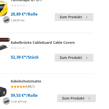
(0)
20,89 €*
/Rolle
Zum Produkt
1,39 €*/1m
Kabelbrücke CableGuard Cable Covers
(0)
52,39 €*
/Stück
Zum Produkt
Kabelschutzmatte
4,80
(5)
59,53 €*
/Rolle
Zum Produkt
11,91 €*/1m²