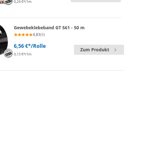
0,24 €*/1m
Gewebeklebeband GT 561 - 50 m
4,83
(6)
6,56 €*
/Rolle
Zum Produkt
0,13 €*/1m