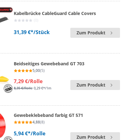
Kabelbrücke CableGuard Cable Covers
(0)
31,39 €*
/Stück
Zum Produkt
Beidseitiges Gewebeband GT 703
5,00
(5)
7,29 €
/Rolle
Zum Produkt
8,35 €
/Rolle
0,29 €*/1m
Gewebeklebeband farbig GT 571
4,88
(8)
5,94 €*
/Rolle
Zum Produkt