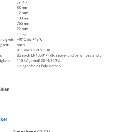
ca. 4,7 t
38 mm
12 mm
133 mm
765 mm
22 mm
1,1 kg
digkeit:
-40°C bis +49°C
gkeit:
hoch
R11 nach DIN 51130
:
B2 nach EN13501-1 öl-, säure- und benzinbeständig
gkeit:
110 kV gemäß 2014/35/EU
Halogenfreies Polyurethan
ählen
lach | schwarz
e flach | rot
ikel
Tunneltape GT 571