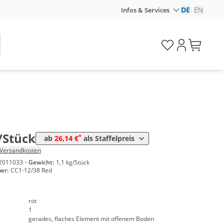
DE
|
EN
Infos & Services
e
Preis
*
Stück
29,29 €
*
Stück
26,14 €
/Stück
*
ab
26,14 €
als Staffelpreis
Versandkosten
2011033
·
Gewicht:
1,1 kg/Stück
er:
CC1-12/38 Red
rot
1
gerades, flaches Element mit offenem Boden