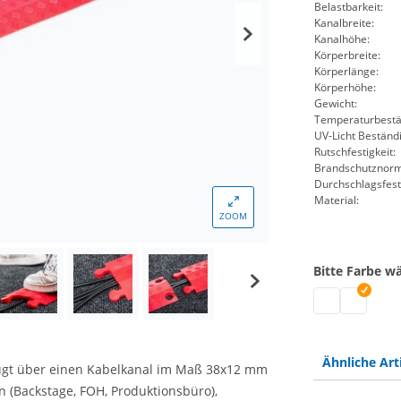
Belastbarkeit:
Kanalbreite:
Kanalhöhe:
Körperbreite:
Körperlänge:
Körperhöhe:
Gewicht:
Temperaturbestän
UV-Licht Beständi
Rutschfestigkeit:
Brandschutznorm
Durchschlagsfesti
Material:
ZOOM
Bitte Farbe w
Kabelbrücke f
Kabelbrück
Ähnliche Art
ügt über einen Kabelkanal im Maß 38x12 mm
 (Backstage, FOH, Produktionsbüro),