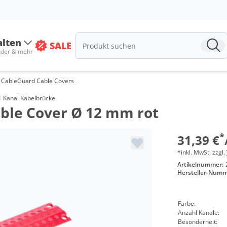
alten
SALE
nder & mehr
 CableGuard Cable Covers
Meng
 1 Kanal Kabelbrücke
ble Cover Ø 12 mm rot
ab 25 
ab 50 
*
31,39 €
*inkl. MwSt. zzgl.
Artikelnummer:
Hersteller-Numm
Farbe:
Anzahl Kanäle:
Besonderheit: