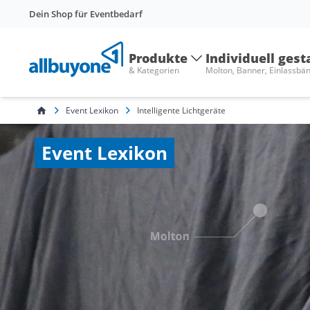
Dein Shop für Eventbedarf
Produkte
Individuell gest
& Kategorien
Molton, Banner, Einlassbä
Event Lexikon
Intelligente Lichtgeräte
Event Lexikon