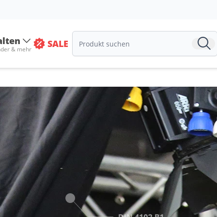
alten
SALE
nder & mehr