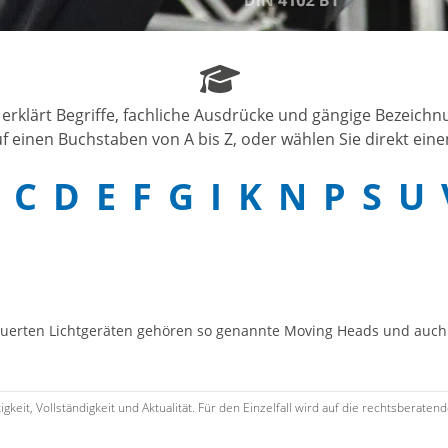
 erklärt Begriffe, fachliche Ausdrücke und gängige Bezeich
f einen Buchstaben von A bis Z, oder wählen Sie direkt einen
C
D
E
F
G
I
K
N
P
S
U
uerten Lichtgeräten gehören so genannte Moving Heads und auch
keit, Vollständigkeit und Aktualität. Für den Einzelfall wird auf die rechtsbera