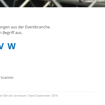
nungen aus der Eventbranche.
 Begriff aus.
V
W
 Scanner.
tenden Berufe verwiesen. Stand September 2016