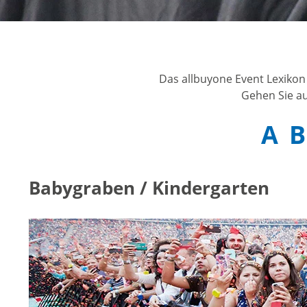
he Vorschrift
ar
Das allbuyone Event Lexikon
Gehen Sie au
A
B
Babygraben / Kindergarten