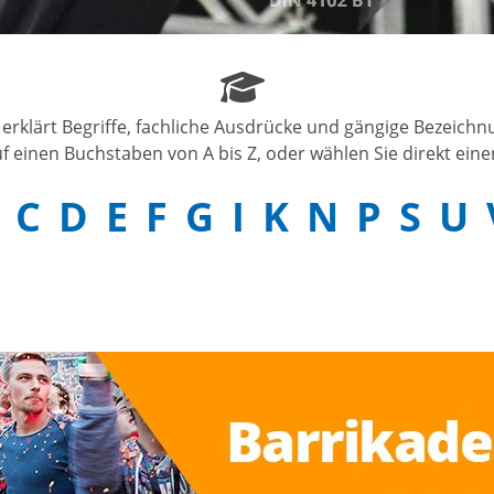
 erklärt Begriffe, fachliche Ausdrücke und gängige Bezeich
f einen Buchstaben von A bis Z, oder wählen Sie direkt einen
C
D
E
F
G
I
K
N
P
S
U