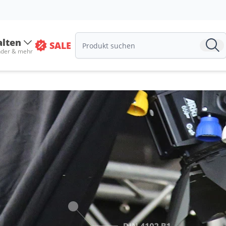
alten
SALE
nder & mehr