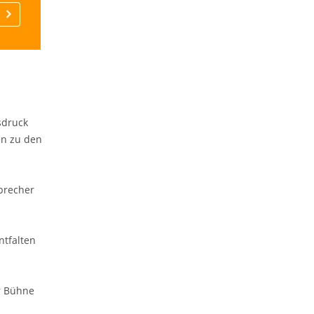
sdruck
en zu den
brecher
ntfalten
r Bühne