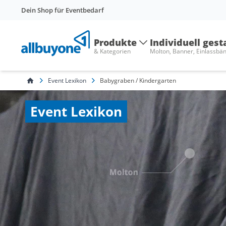
Dein Shop für Eventbedarf
Produkte
Individuell gest
& Kategorien
Molton, Banner, Einlassbä
Event Lexikon
Babygraben / Kindergarten
Event Lexikon