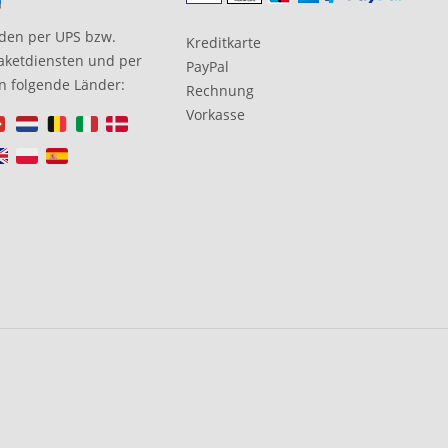
den per UPS bzw.
Kreditkarte
aketdiensten und per
PayPal
in folgende Länder:
Rechnung
Vorkasse