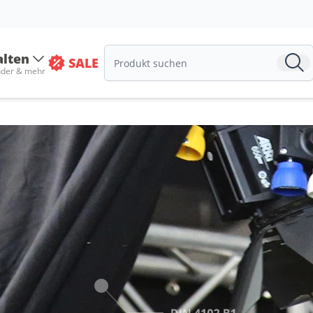
alten
SALE
nder & mehr