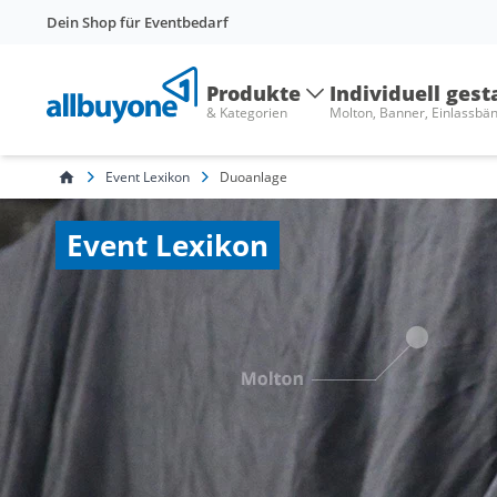
Dein Shop für Eventbedarf
Produkte
Individuell gest
& Kategorien
Molton, Banner, Einlassbä
Event Lexikon
Duoanlage
Event Lexikon