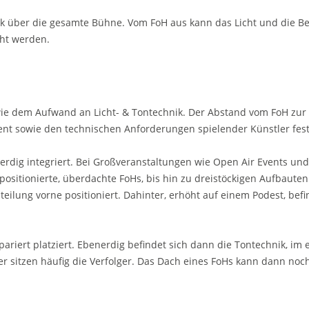
lick über die gesamte Bühne. Vom FoH aus kann das Licht und die B
cht werden.
owie dem Aufwand an Licht- & Tontechnik. Der Abstand vom FoH zu
ent sowie den technischen Anforderungen spielender Künstler fest
erdig integriert. Bei Großveranstaltungen wie Open Air Events und 
positionierte, überdachte FoHs, bis hin zu dreistöckigen Aufbauten
teilung vorne positioniert. Dahinter, erhöht auf einem Podest, befi
riert platziert. Ebenerdig befindet sich dann die Tontechnik, im 
er sitzen häufig die Verfolger. Das Dach eines FoHs kann dann no