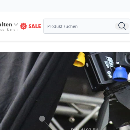
alten
SALE
nder & mehr