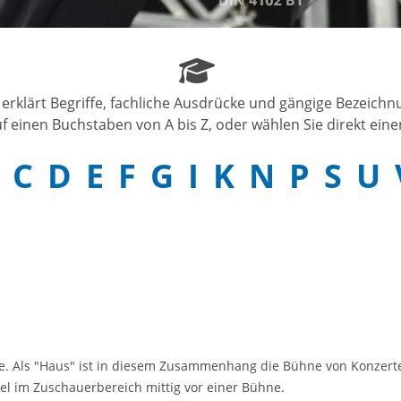
 erklärt Begriffe, fachliche Ausdrücke und gängige Bezeich
f einen Buchstaben von A bis Z, oder wählen Sie direkt einen
C
D
E
F
G
I
K
N
P
S
U
e. Als "Haus" ist in diesem Zusammenhang die Bühne von Konzer
el im Zuschauerbereich mittig vor einer Bühne.