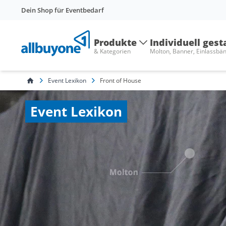
Dein Shop für Eventbedarf
Produkte
Individuell gest
& Kategorien
Molton, Banner, Einlassbä
Event Lexikon
Front of House
Event Lexikon