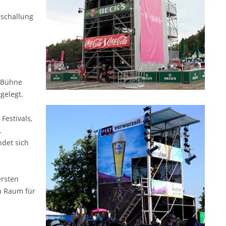
eschallung
r Bühne
gelegt.
Festivals,
.
ndet sich
ersten
ch Raum für