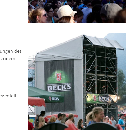
nkungen des
nn zudem
egenteil