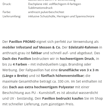
Druck:
Dachplane inkl. vollflächigem 4-farbigen
Sublimationsdruck
Farbe:
anthrazit pulverbeschichtet
Lieferumfang:
inklusive Schutzhülle, Heringen und Spannschnüre
Der
Pavillon
PROMO
eignet sich perfekt zur Verwendung als
mobiler Infostand auf Messen & Co.
Der
Edelstahl-Rahmen
in
anthrazit-grau ist
faltbar
und schnell auf- und abgebaut. Das
Dach des Pavillon
bedrucken wir in
hochwertigem Druck,
in
bis zu
4 Farben
– mit individuellem Logo, Branding oder
Werbung. Der Faltpavillon hat eine
Grundfläche von 3 x 3 m
(Länge x Breite)
und ist
fünffach höhenverstellbar;
die
maximale Gesamthöhe beträgt ca. 330 cm. Im Set enthalten ist
das
Dach
aus extra hochwertigem Polyester
mit einer
Beschichtung aus PU - Kunststoff, es ist absolut wasserdicht
und UV - beständig. Den
Pavillon bedruckt kaufen
Sie im Shop
mit schneller Lieferung, zum günstigen Preis.