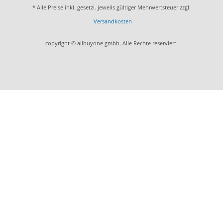
* Alle Preise inkl. gesetzl. jeweils gültiger Mehrwertsteuer zzgl.
Versandkosten
copyright © allbuyone gmbh. Alle Rechte reserviert.