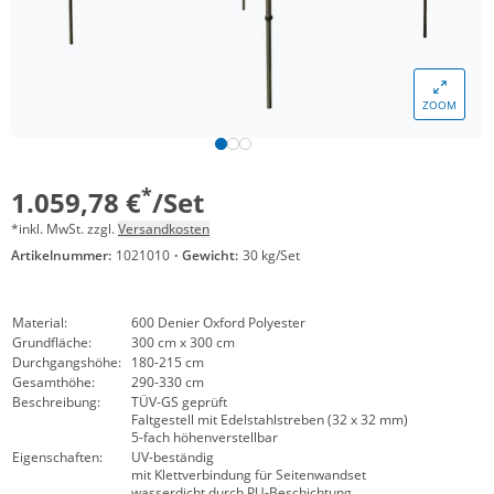
ZOOM
*
1.059,78 €
/Set
*inkl. MwSt. zzgl.
Versandkosten
Artikelnummer:
1021010
·
Gewicht:
30 kg/Set
Material:
600 Denier Oxford Polyester
Grundfläche:
300 cm x 300 cm
Durchgangshöhe:
180-215 cm
Gesamthöhe:
290-330 cm
Beschreibung:
TÜV-GS geprüft
Faltgestell mit Edelstahlstreben (32 x 32 mm)
5-fach höhenverstellbar
Eigenschaften:
UV-beständig
mit Klettverbindung für Seitenwandset
wasserdicht durch PU-Beschichtung