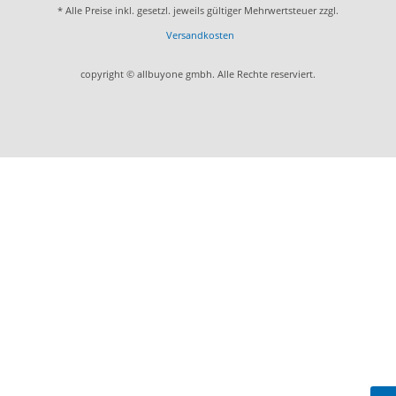
* Alle Preise inkl. gesetzl. jeweils gültiger Mehrwertsteuer zzgl.
Versandkosten
copyright © allbuyone gmbh. Alle Rechte reserviert.