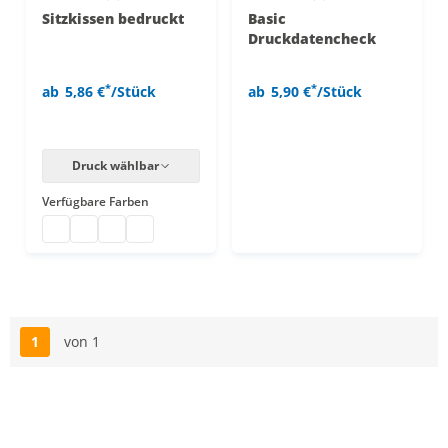
Sitzkissen bedruckt
Basic
Druckdatencheck
*
*
ab
5,86 €
/Stück
ab
5,90 €
/Stück
Druck wählbar
Verfügbare Farben
Sitzkissen bedruckt
Sitzkissen bedruckt
Sitzkissen bedruckt
Sitzkissen bedruckt
1
von 1
Seite