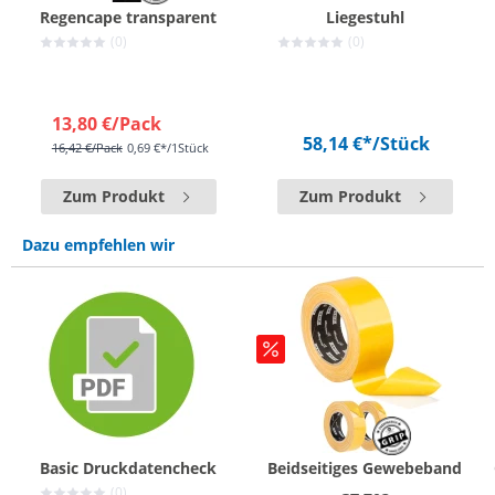
Regencape transparent
Liegestuhl
(0)
(0)
13,80 €
/Pack
58,14 €*
/Stück
16,42 €
/Pack
0,69 €*/1Stück
Zum Produkt
Zum Produkt
Dazu empfehlen wir
Basic Druckdatencheck
Beidseitiges Gewebeband
(0)