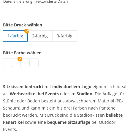
Datenanlieferung:
vektorisierte Daten
Bitte Druck wählen
1-farbig
2-farbig
3-farbig
Sitzkissen bedruckt | 2-farbig
Sitzkissen bedruckt | 3-farbig
Bitte Farbe wählen
Sitzkissen bedruckt | grau
Sitzkissen bedruckt | weiß
Sitzkissen bedruckt | blau
Sitzkissen bedruckt | rot
Sitzkissen bedruckt
mit
individuellem Logo
eignen sich ideal
als
Werbeartikel bei Events
oder im
Stadion
. Die Auflage für
Stühle oder Boden besteht aus abwaschbarem Material (PE-
Schaum) und kann mit ein bis drei Farben nach Pantone
bedruckt werden. Mit Druck sind die Stadionkissen
beliebte
Fanartikel
sowie eine
bequeme Sitzauflage
bei Outdoor
Events.