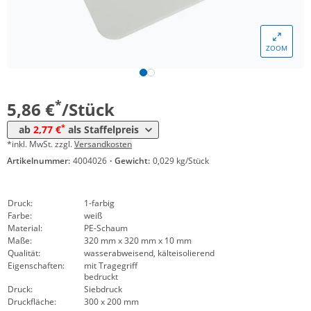
*
ab 1000 Stück
3,49 €
*
ab 2500 Stück
3,08 €
ZOOM
*
ab 5000 Stück
2,98 €
*
ab 10000 Stück
2,77 €
*
5,86 €
/Stück
*
ab
2,77 €
als Staffelpreis
*inkl. MwSt. zzgl.
Versandkosten
Artikelnummer:
4004026
·
Gewicht:
0,029 kg/Stück
Druck:
1-farbig
Farbe:
weiß
Material:
PE-Schaum
Maße:
320 mm x 320 mm x 10 mm
Qualität:
wasserabweisend, kälteisolierend
Eigenschaften:
mit Tragegriff
bedruckt
Druck:
Siebdruck
Druckfläche:
300 x 200 mm