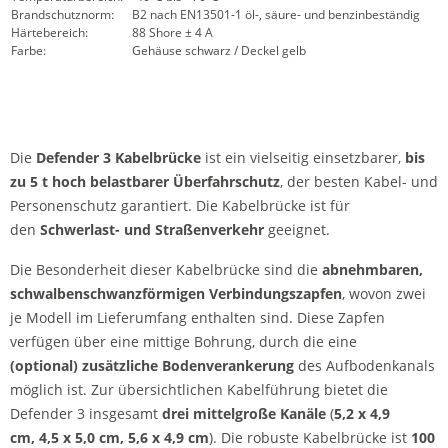
Brandschutznorm:
B2 nach EN13501-1 öl-, säure- und benzinbeständig
Härtebereich:
88 Shore ± 4 A
Farbe:
Gehäuse schwarz / Deckel gelb
Die
Defender 3 Kabelbrücke
ist ein vielseitig einsetzbarer,
bis
zu 5 t hoch belastbarer Überfahrschutz
, der besten Kabel- und
Personenschutz garantiert. Die Kabelbrücke ist für
den
Schwerlast- und Straßenverkehr
geeignet.
Die Besonderheit dieser Kabelbrücke sind die
abnehmbaren,
schwalbenschwanzförmigen Verbindungszapfen
, wovon zwei
je Modell im Lieferumfang enthalten sind. Diese Zapfen
verfügen über eine mittige Bohrung, durch die eine
(optional) zusätzliche Bodenverankerung
des Aufbodenkanals
möglich ist. Zur übersichtlichen Kabelführung bietet die
Defender 3 insgesamt
drei mittelgroße Kanäle
(
5,2 x 4,9
cm,
4,5 x 5,0 cm, 5,6 x 4,9 cm
). Die robuste Kabelbrücke ist
100