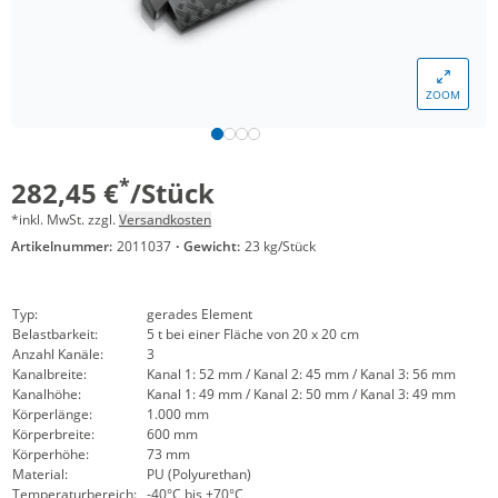
ZOOM
*
282,45 €
/Stück
*inkl. MwSt. zzgl.
Versandkosten
Artikelnummer:
2011037
·
Gewicht:
23 kg/Stück
Typ:
gerades Element
Belastbarkeit:
5 t bei einer Fläche von 20 x 20 cm
Anzahl Kanäle:
3
Kanalbreite:
Kanal 1: 52 mm / Kanal 2: 45 mm / Kanal 3: 56 mm
Kanalhöhe:
Kanal 1: 49 mm / Kanal 2: 50 mm / Kanal 3: 49 mm
Körperlänge:
1.000 mm
Körperbreite:
600 mm
Körperhöhe:
73 mm
Material:
PU (Polyurethan)
Temperaturbereich:
-40°C bis +70°C