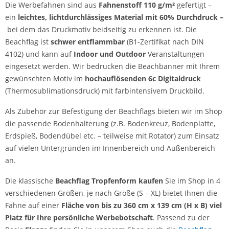
Die Werbefahnen sind aus
Fahnenstoff 110 g/m²
gefertigt –
ein
leichtes, lichtdurchlässiges Material mit 60% Durchdruck –
bei dem das Druckmotiv beidseitig zu erkennen ist. Die
Beachflag ist
schwer entflammbar
(B1-Zertifikat nach DIN
4102) und kann auf
Indoor und Outdoor
Veranstaltungen
eingesetzt werden. Wir bedrucken die Beachbanner mit Ihrem
gewünschten Motiv im
hochauflösenden 6c Digitaldruck
(Thermosublimationsdruck) mit farbintensivem Druckbild.
Als Zubehör zur Befestigung der Beachflags bieten wir im Shop
die passende Bodenhalterung (z.B. Bodenkreuz, Bodenplatte,
Erdspieß, Bodendübel etc. – teilweise mit Rotator) zum Einsatz
auf vielen Untergründen im Innenbereich und Außenbereich
an.
Die klassische
Beachflag Tropfenform kaufen
Sie im Shop in 4
verschiedenen Größen, je nach Größe (S – XL) bietet Ihnen die
Fahne auf einer
Fläche von bis zu 360 cm x 139 cm (H x B) viel
Platz für Ihre persönliche Werbebotschaft
. Passend zu der