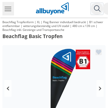
Beachflag Tropfenform | XL | Flag Banner individuell bedruckt | B1 schwer
entflammbar | witterungsbeständig und UV-stabil | 480 cm x 139 cm |
Beachflag inkl. Gestänge und Transporttasche
Beachflag Basic Tropfen
Menge
Preis
*
ab 10 Stück
137,16 €
*
ab 20 Stück
133,52 €