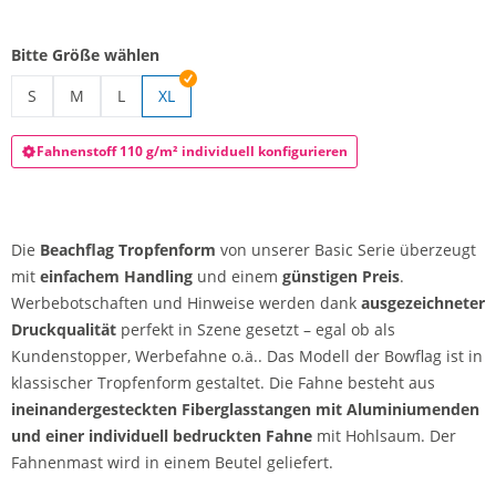
Bitte Größe wählen
S
M
L
XL
Beachflag Tropfenform | S
Beachflag Tropfenform
Beachflag Tropfenform
Fahnenstoff 110 g/m² individuell konfigurieren
Die
Beachflag Tropfenform
von unserer Basic Serie überzeugt
mit
einfachem Handling
und einem
günstigen Preis
.
Werbebotschaften und Hinweise werden dank
ausgezeichneter
Druckqualität
perfekt in Szene gesetzt – egal ob als
Kundenstopper, Werbefahne o.ä.. Das Modell der Bowflag ist in
klassischer Tropfenform gestaltet. Die Fahne besteht aus
ineinandergesteckten Fiberglasstangen mit Aluminiumenden
und einer individuell bedruckten Fahne
mit Hohlsaum. Der
Fahnenmast wird in einem Beutel geliefert.