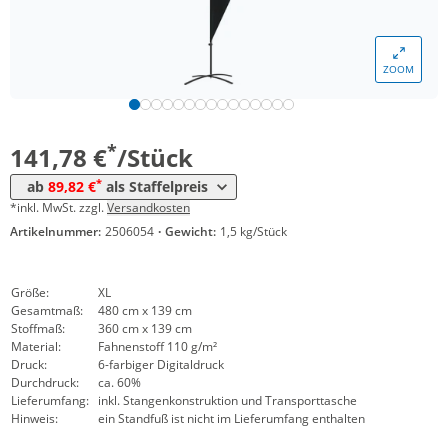
*
ab 30 Stück
128,66 €
*
ab 50 Stück
101,96 €
ZOOM
*
ab 100 Stück
97,10 €
*
ab 150 Stück
89,82 €
*
141,78 €
/Stück
*
ab
89,82 €
als Staffelpreis
*inkl. MwSt. zzgl.
Versandkosten
Artikelnummer:
2506054
·
Gewicht:
1,5 kg/Stück
Größe:
XL
Gesamtmaß:
480 cm x 139 cm
Stoffmaß:
360 cm x 139 cm
Material:
Fahnenstoff 110 g/m²
Druck:
6-farbiger Digitaldruck
Durchdruck:
ca. 60%
Lieferumfang:
inkl. Stangenkonstruktion und Transporttasche
Hinweis:
ein Standfuß ist nicht im Lieferumfang enthalten