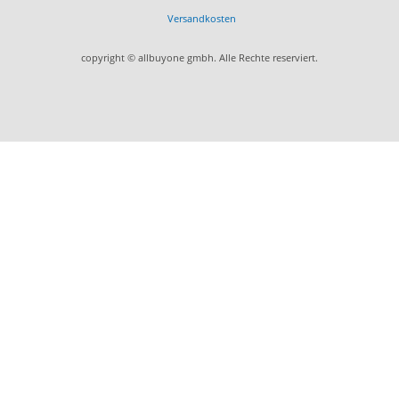
Versandkosten
copyright © allbuyone gmbh. Alle Rechte reserviert.