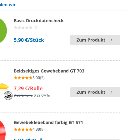
len wir
Basic Druckdatencheck
(0)
5,90 €
/Stück
Zum Produkt
Beidseitiges Gewebeband GT 703
5,00
(5)
7,29 €
/Rolle
Zum Produkt
8,35 €
/Rolle
0,29 €*/1m
Gewebeklebeband farbig GT 571
4,88
(8)