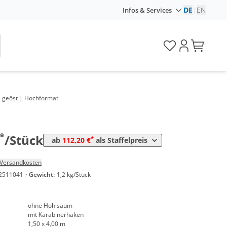
DE
|
EN
Infos & Services
nge
Preis
 & geöst | Hochformat
*
5 Stück
118,32 €
19,72 €*/1m²
*
10 Stück
112,20 €
18,70 €*/1m²
*
/Stück
*
ab
112,20 €
als Staffelpreis
Versandkosten
2511041
·
Gewicht:
1,2 kg/Stück
ohne Hohlsaum
mit Karabinerhaken
1,50 x 4,00 m