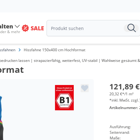
alten
SALE
nder & mehr
ssfahnen
Hissfahne 150x400 cm Hochformat
Me
edrucken lassen | strapazierfähig, wetterfest, UV-stabil | Wahlweise gesäumt
ormat
ab 
ab 
121,89 €
20,32 €*/1 m²
*inkl. MwSt. zzgl.
Artikelnummer:
Ausführung:
Seitenrand:
Maße: