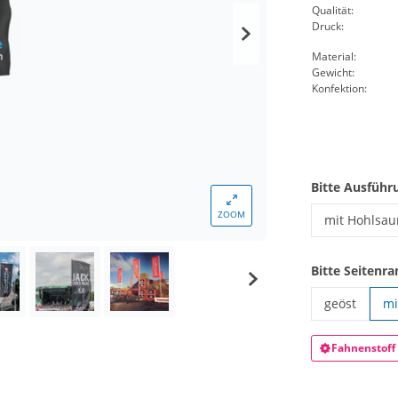
Qualität:
Druck:
Material:
Gewicht:
Konfektion:
Bitte Ausführ
ZOOM
mit Hohlsa
Hissfahne H
Bitte Seitenr
geöst
mi
Hissfahne H
Fahnenstoff 