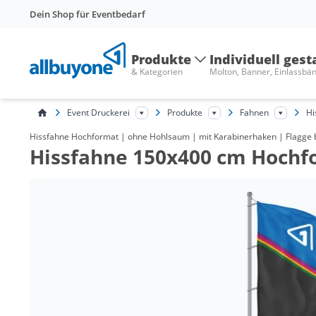
Dein Shop für Eventbedarf
Produkte
Individuell gest
& Kategorien
Molton, Banner, Einlassbä
Event Druckerei
Produkte
Fahnen
Hi
Hissfahne Hochformat | ohne Hohlsaum | mit Karabinerhaken | Flagge b
Hissfahne 150x400 cm Hochf