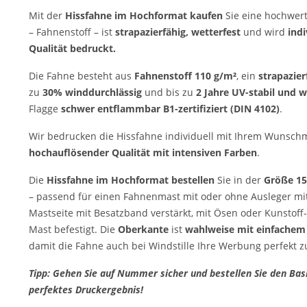
Mit der
Hissfahne im Hochformat kaufen
Sie eine hochwert
– Fahnenstoff – ist
strapazierfähig, wetterfest
und wird
indi
Qualität bedruckt.
Die Fahne besteht aus
Fahnenstoff 110 g/m²
, ein
strapazier
zu
30% winddurchlässig
und bis zu
2 Jahre UV-stabil und w
Flagge
schwer entflammbar B1-zertifiziert (DIN 4102)
.
Wir bedrucken die Hissfahne individuell mit Ihrem Wunsch
hochauflösender Qualität mit intensiven Farben
.
Die
Hissfahne im Hochformat bestellen
Sie in der
Größe 15
– passend für einen Fahnenmast mit oder ohne Ausleger mit
Mastseite mit Besatzband verstärkt, mit Ösen oder Kunstoff
Mast befestigt. Die
Oberkante
ist
wahlweise mit einfachem
damit die Fahne auch bei Windstille Ihre Werbung perfekt z
Tipp: Gehen Sie auf Nummer sicher und bestellen Sie den Basi
perfektes Druckergebnis!