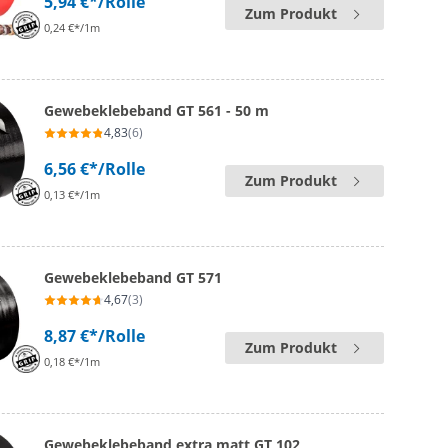
5,94 €*
/Rolle
Zum Produkt
0,24 €*/1m
Gewebeklebeband GT 561 - 50 m
4,83
(6)
6,56 €*
/Rolle
Zum Produkt
0,13 €*/1m
Gewebeklebeband GT 571
4,67
(3)
8,87 €*
/Rolle
Zum Produkt
0,18 €*/1m
Gewebeklebeband extra matt GT 102