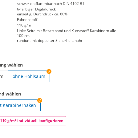
schwer entflammbar nach DIN 4102 B1
6-farbiger Digitaldruck
einseitig, Durchdruck ca. 60%
Fahnenstoff
110 g/m²
Linke Seite mit Besatzband und Kunststoff-Karabinern alle
100 cm
rundum mit doppelter Sicherheitsnaht
ung wählen
um
ohne Hohlsaum
ochformat | mit Hohlsaum
and wählen
t Karabinerhaken
ochformat | geöst
110 g/m² individuell konfigurieren