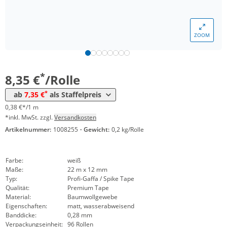
Menge
Preis
ZOOM
*
ab 48 Rollen
8,08 €
0,37 €*/1m
*
ab 96 Rollen
7,35 €
0,33 €*/1m
*
8,35 €
/Rolle
*
ab
7,35 €
als Staffelpreis
0,38 €*/1 m
*inkl. MwSt. zzgl.
Versandkosten
Artikelnummer:
1008255
·
Gewicht:
0,2 kg/Rolle
Farbe:
weiß
Maße:
22 m x 12 mm
Typ:
Profi-Gaffa / Spike Tape
Qualität:
Premium Tape
Material:
Baumwollgewebe
Eigenschaften:
matt, wasserabweisend
Banddicke:
0,28 mm
Verpackungseinheit:
96 Rollen