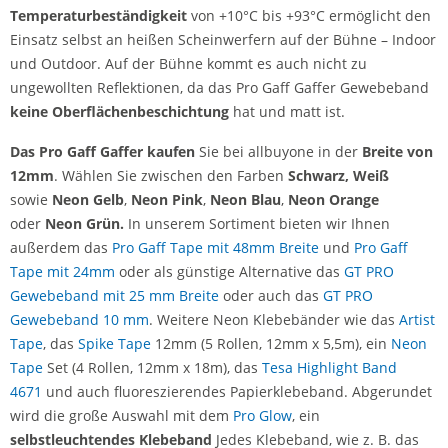
Temperaturbeständigkeit
von +10°C bis +93°C ermöglicht den
Einsatz selbst an heißen Scheinwerfern auf der Bühne – Indoor
und Outdoor. Auf der Bühne kommt es auch nicht zu
ungewollten Reflektionen, da das Pro Gaff Gaffer Gewebeband
keine Oberflächenbeschichtung
hat und matt ist.
Das Pro Gaff Gaffer kaufen
Sie bei allbuyone in der
Breite von
12mm
. Wählen Sie zwischen
den Farben
Schwarz, Weiß
sowie
Neon Gelb
,
Neon Pink
,
Neon Blau
,
Neon Orange
oder
Neon Grün.
In unserem Sortiment bieten wir Ihnen
außerdem das
Pro Gaff Tape mit 48mm Breite
und
Pro Gaff
Tape mit 24mm
oder als günstige Alternative das
GT PRO
Gewebeband mit 25 mm Breite
oder auch das
GT PRO
Gewebeband 10 mm
. Weitere Neon Klebebänder wie das
Artist
Tape
, das
Spike Tape
12mm (5 Rollen, 12mm x 5,5m), ein
Neon
Tape
Set (4 Rollen, 12mm x 18m), das
Tesa Highlight Band
4671
und auch fluoreszierendes Papierklebeband. Abgerundet
wird die große Auswahl mit dem
Pro Glow
, ein
selbstleuchtendes Klebeband
Jedes Klebeband, wie z. B. das