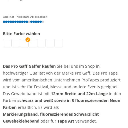
Qualität
Klebkraft
Ablösbarkeit
Bitte Farbe wählen
Pro Gaff Gaffer | neongrün
Pro Gaff Gaffer | schwarz
Pro Gaff Gaffer | weiß
Pro Gaff Gaffer | neongelb
Pro Gaff Gaffer | neonorange
Pro Gaff Gaffer | neonpink
Pro Gaff Gaffer | neonblau
Das Pro Gaff Gaffer kaufen
Sie bei uns im Shop in
hochwertiger Qualität von der Marke Pro Gaff. Das Pro Tape
wird vom amerikanischen Unternehmen ProTapes produziert
und ist sehr für Festival, Messe und andere Events geeignet.
Das Gewebeband ist mit
12mm Breite und 22m Länge
in den
Farben
schwarz und weiß sowie in 5 fluoreszierenden Neon
Farben
erhältlich. Es wird als
Markierungsband,
fluoreszierendes Schwarzlicht
Gewebeklebeband
oder für
Tape Art
verwendet.