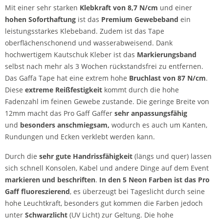
Mit einer sehr starken
Klebkraft von 8,7 N/cm
und einer
hohen Soforthaftung
ist das
Premium
Gewebeband
ein
leistungsstarkes Klebeband. Zudem ist das Tape
oberflächenschonend und wasserabweisend. Dank
hochwertigem Kautschuk Kleber ist das
Markierungsband
selbst nach mehr als 3 Wochen rückstandsfrei zu entfernen.
Das Gaffa Tape hat eine extrem hohe
Bruchlast von 87 N/cm
.
Diese
extreme Reißfestigkeit
kommt durch die hohe
Fadenzahl im feinen Gewebe zustande. Die geringe Breite von
12mm macht das Pro Gaff Gaffer
sehr anpassungsfähig
und
besonders anschmiegsam,
wodurch es auch um Kanten,
Rundungen und Ecken verklebt werden kann.
Durch die
sehr gute Handrissfähigkeit
(längs und quer) lassen
sich schnell Konsolen, Kabel und andere Dinge auf dem Event
markieren und beschriften
.
In den 5 Neon Farben ist das Pro
Gaff fluoreszierend
, es überzeugt bei Tageslicht durch seine
hohe Leuchtkraft, besonders gut kommen die Farben jedoch
unter
Schwarzlicht
(UV Licht) zur Geltung. Die hohe