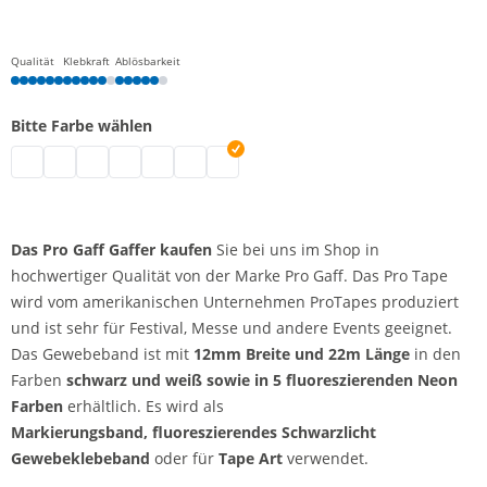
Qualität
Klebkraft
Ablösbarkeit
Bitte Farbe wählen
Pro Gaff Gaffer | neongrün
Pro Gaff Gaffer | schwarz
Pro Gaff Gaffer | weiß
Pro Gaff Gaffer | neongelb
Pro Gaff Gaffer | neonorange
Pro Gaff Gaffer | neonpink
Pro Gaff Gaffer | neonblau
Das Pro Gaff Gaffer kaufen
Sie bei uns im Shop in
hochwertiger Qualität von der Marke Pro Gaff. Das Pro Tape
wird vom amerikanischen Unternehmen ProTapes produziert
und ist sehr für Festival, Messe und andere Events geeignet.
Das Gewebeband ist mit
12mm Breite und 22m Länge
in den
Farben
schwarz und weiß sowie in 5 fluoreszierenden Neon
Farben
erhältlich. Es wird als
Markierungsband,
fluoreszierendes Schwarzlicht
Gewebeklebeband
oder für
Tape Art
verwendet.