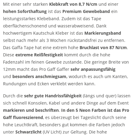
Mit einer sehr starken
Klebkraft von 8,7 N/cm
und einer
hohen Soforthaftung
ist das
Premium
Gewebeband
ein
leistungsstarkes Klebeband. Zudem ist das Tape
oberflächenschonend und wasserabweisend. Dank
hochwertigem Kautschuk Kleber ist das
Markierungsband
selbst nach mehr als 3 Wochen rückstandsfrei zu entfernen.
Das Gaffa Tape hat eine extrem hohe
Bruchlast von 87 N/cm
.
Diese
extreme Reißfestigkeit
kommt durch die hohe
Fadenzahl im feinen Gewebe zustande. Die geringe Breite von
12mm macht das Pro Gaff Gaffer
sehr anpassungsfähig
und
besonders anschmiegsam,
wodurch es auch um Kanten,
Rundungen und Ecken verklebt werden kann.
Durch die
sehr gute Handrissfähigkeit
(längs und quer) lassen
sich schnell Konsolen, Kabel und andere Dinge auf dem Event
markieren und beschriften
.
In den 5 Neon Farben ist das Pro
Gaff fluoreszierend
, es überzeugt bei Tageslicht durch seine
hohe Leuchtkraft, besonders gut kommen die Farben jedoch
unter
Schwarzlicht
(UV Licht) zur Geltung. Die hohe