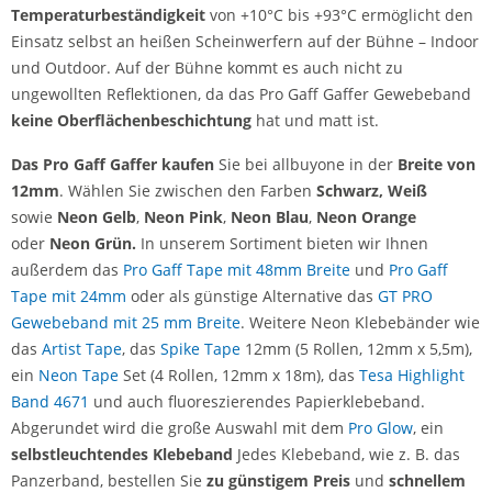
Temperaturbeständigkeit
von +10°C bis +93°C ermöglicht den
Einsatz selbst an heißen Scheinwerfern auf der Bühne – Indoor
und Outdoor. Auf der Bühne kommt es auch nicht zu
ungewollten Reflektionen, da das Pro Gaff Gaffer Gewebeband
keine Oberflächenbeschichtung
hat und matt ist.
Das Pro Gaff Gaffer kaufen
Sie bei allbuyone in der
Breite von
12mm
. Wählen Sie zwischen
den Farben
Schwarz, Weiß
sowie
Neon Gelb
,
Neon Pink
,
Neon Blau
,
Neon Orange
oder
Neon Grün.
In unserem Sortiment bieten wir Ihnen
außerdem das
Pro Gaff Tape mit 48mm Breite
und
Pro Gaff
Tape mit 24mm
oder als günstige Alternative das
GT PRO
Gewebeband mit 25 mm Breite
. Weitere Neon Klebebänder wie
das
Artist Tape
, das
Spike Tape
12mm (5 Rollen, 12mm x 5,5m),
ein
Neon Tape
Set (4 Rollen, 12mm x 18m), das
Tesa Highlight
Band 4671
und auch fluoreszierendes Papierklebeband.
Abgerundet wird die große Auswahl mit dem
Pro Glow
, ein
selbstleuchtendes Klebeband
Jedes Klebeband, wie z. B. das
Panzerband, bestellen Sie
zu günstigem Preis
und
schnellem