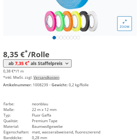
Menge
Preis
ZOOM
*
ab 48 Rollen
8,08 €
0,37 €*/1m
*
ab 96 Rollen
7,35 €
0,33 €*/1m
*
8,35 €
/Rolle
*
ab
7,35 €
als Staffelpreis
0,38 €*/1 m
*inkl. MwSt. zzgl.
Versandkosten
Artikelnummer:
1008239
·
Gewicht:
0,2 kg/Rolle
Farbe:
neonblau
Maße:
22 m x 12 mm
Typ:
Fluor Gaffa
Qualität:
Premium Tape
Material:
Baumwollgewebe
Eigenschaften:
matt, wasserabweisend, fluoreszierend
Banddicke:
0,28 mm