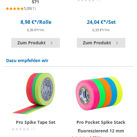
571
5,00
(1)
8,98 €*
/Rolle
24,04 €*
/Set
0,36 €*/1m
0,33 €*/1m
Zum Produkt
Zum Produkt
Dazu empfehlen wir
Pro Spike Tape Set
Pro Pocket Spike Stack
(0)
fluoreszierend 12 mm