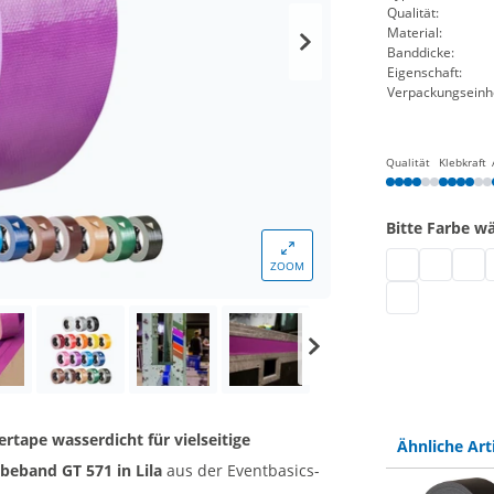
Qualität:
Material:
Banddicke:
Eigenschaft:
Verpackungseinhe
Qualität
Klebkraft
Bitte Farbe w
Gaffa Tape sc
Gewebeba
Gewe
G
ZOOM
Gewebeband |
ertape wasserdicht für vielseitige
Ähnliche Art
beband GT 571 in Lila
aus der Eventbasics-