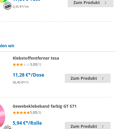
Zum Produkt
0,35 €*/1m
len wir
Klebstoffentferner tesa
3,00
(1)
11,28 €*
/Dose
Zum Produkt
56,40 €*/1l
Gewebeklebeband farbig GT 571
5,00
(3)
5,94 €*
/Rolle
Zum Produkt