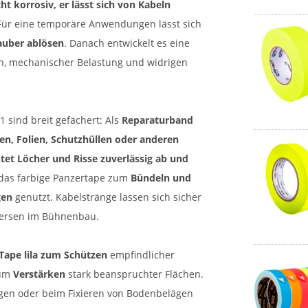
 korrosiv, er lässt sich von Kabeln
 Für eine temporäre Anwendungen lässt sich
auber ablösen
. Danach entwickelt es eine
n, mechanischer Belastung und widrigen
 sind breit gefächert: Als
Reparaturband
ten, Folien, Schutzhüllen oder anderen
chtet Löcher und Risse zuverlässig ab und
 das farbige Panzertape zum
Bündeln und
gen
genutzt. Kabelstränge lassen sich sicher
versen im Bühnenbau.
Tape lila zum Schützen
empfindlicher
zum
Verstärken
stark beanspruchter Flächen.
gen oder beim Fixieren von Bodenbelägen