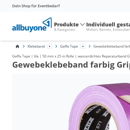
Dein Shop für Eventbedarf
Produkte
Individuell gest
& Kategorien
Molton, Banner, Einlassbä
Klebeband
Gaffa Tape
Gewebeklebeband far
Gaffa Tape | lila | 50 mm x 25 m Rolle | wasserdichtes Reparaturband 
Gewebeklebeband farbig Grip 