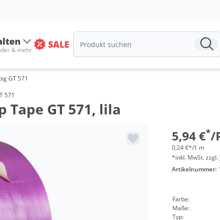
alten
SALE
nder & mehr
big GT 571
Menge
GT 571
Tape GT 571, lila
ab 24 Roll
ab 48 Roll
*
5,94 €
/
0,24 €*/1 m
*inkl. MwSt. zzgl.
Artikelnummer:
Farbe:
Maße:
Typ: