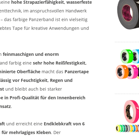
 seine
hohe Strapazierfähigkeit, wasserfeste
venttechnik, im anspruchsvollen Handwerk
das farbige Panzerband ist ein vielseitig
liebtes Tape für kreative Anwendungen und
m
feinmaschigen und enorm
and farbig eine
sehr hohe Reißfestigkeit,
inierte Oberfläche
macht das
Panzertape
lässig vor Feuchtigkeit, Regen und
st
und bleibt auch bei starker
e in Profi-Qualität für den Innenbereich
nsatz
.
aft
und erreicht eine
Endklebkraft von 6
 für mehrlagiges Kleben
. Der