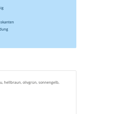
ig
sskanten
ndung
au, hellbraun, olivgrün, sonnengelb,