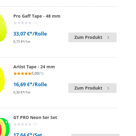
Pro Gaff Tape - 48 mm
(0)
33,07 €*
/Rolle
Zum Produkt
0,73 €*/1m
Artist Tape - 24 mm
5,00
(1)
16,69 €*
/Rolle
Zum Produkt
0,30 €*/1m
GT PRO Neon 5er Set
(0)
17,64 €*
/Set