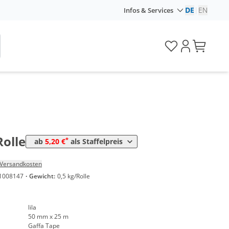
DE
|
EN
Infos & Services
Preis
*
en
5,62 €
0,22 €*/1m
*
en
5,20 €
0,21 €*/1m
Rolle
*
ab
5,20 €
als Staffelpreis
Versandkosten
1008147
·
Gewicht:
0,5 kg/Rolle
lila
50 mm x 25 m
Gaffa Tape