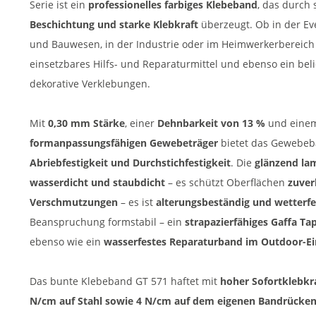
Serie ist ein
professionelles farbiges Klebeband
, das durch
Beschichtung und starke Klebkraft
überzeugt. Ob in der E
und Bauwesen, in der Industrie oder im Heimwerkerbereich – 
einsetzbares Hilfs- und Reparaturmittel und ebenso ein be
dekorative Verklebungen.
Mit
0,30 mm Stärke
, einer
Dehnbarkeit von 13 %
und eine
formanpassungsfähigen Gewebeträger
bietet das Gewebeb
Abriebfestigkeit und Durchstichfestigkeit
. Die
glänzend lam
wasserdicht und staubdicht
– es schützt Oberflächen
zuver
Verschmutzungen
– es ist
alterungsbeständig und wetterfe
Beanspruchung formstabil – ein
strapazierfähiges Gaffa Tap
ebenso wie ein
wasserfestes Reparaturband im Outdoor-Ei
Das bunte Klebeband GT 571 haftet mit
hoher Sofortklebkr
N/cm auf Stahl sowie 4 N/cm auf dem eigenen Bandrücken