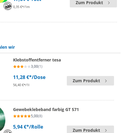
Zum Produkt
0,35 €*/1m
len wir
Klebstoffentferner tesa
3,00
(1)
11,28 €*
/Dose
Zum Produkt
56,40 €*/1l
Gewebeklebeband farbig GT 571
5,00
(8)
5,94 €*
/Rolle
Zum Produkt