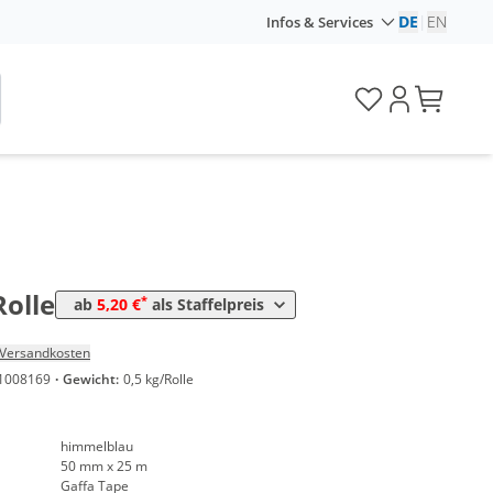
DE
|
EN
Infos & Services
Preis
*
en
5,62 €
0,22 €*/1m
*
en
5,20 €
0,21 €*/1m
Rolle
*
ab
5,20 €
als Staffelpreis
Versandkosten
1008169
·
Gewicht:
0,5 kg/Rolle
himmelblau
50 mm x 25 m
Gaffa Tape