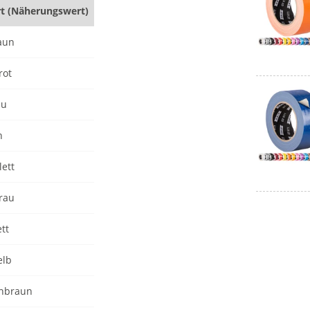
rt (Näherungswert)
aun
rot
au
n
lett
grau
ett
elb
enbraun