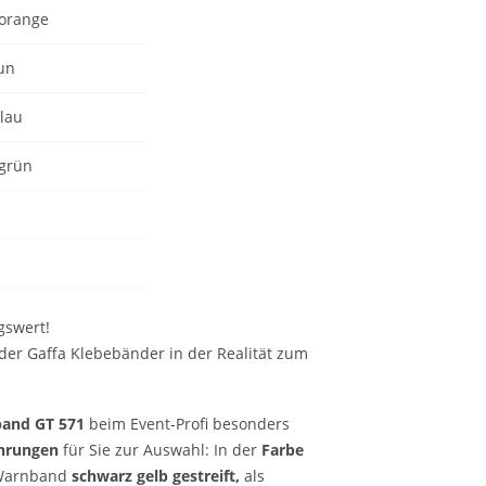
sorange
un
lau
ngrün
gswert!
der Gaffa Klebebänder in der Realität zum
and GT 571
beim Event-Profi besonders
hrungen
für Sie zur Auswahl: In der
Farbe
s Warnband
schwarz gelb gestreift,
als