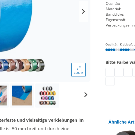
Qualität:
Material:
Banddicke:
Eigenschaft:
Verpackungseinhe
Qualität
Klebkraft
Bitte Farbe w
Gaffa Tape sc
Gewebeba
Gewe
G
ZOOM
Gewebeband |
terfeste und vielseitige Verklebungen im
Ähnliche Art
le ist 50 mm breit und durch eine