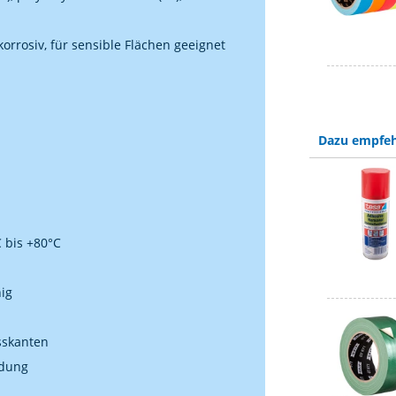
korrosiv, für sensible Flächen geeignet
Dazu empfeh
 bis +80°C
ig
sskanten
ndung