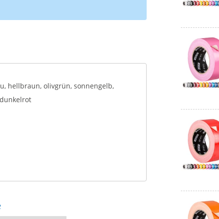
au, hellbraun, olivgrün, sonnengelb,
 dunkelrot
e