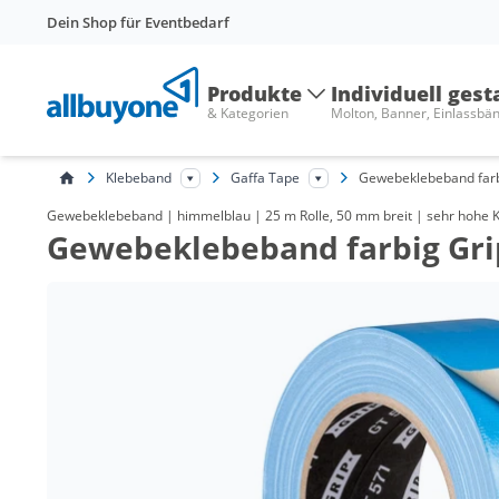
Dein Shop für Eventbedarf
Produkte
Individuell gest
& Kategorien
Molton, Banner, Einlassbä
Klebeband
Gaffa Tape
Gewebeklebeband far
Gewebeklebeband | himmelblau | 25 m Rolle, 50 mm breit | sehr hohe K
Gewebeklebeband farbig Grip