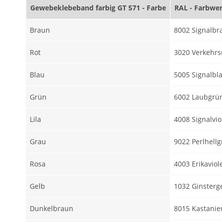
Gewebeklebeband farbig GT 571 - Farbe
RAL - Farbwe
Braun
8002 Signalbr
Rot
3020 Verkehrs
Blau
5005 Signalbl
Grün
6002 Laubgrü
Lila
4008 Signalvio
Grau
9022 Perlhell
Rosa
4003 Erikaviol
Gelb
1032 Ginsterg
Dunkelbraun
8015 Kastani