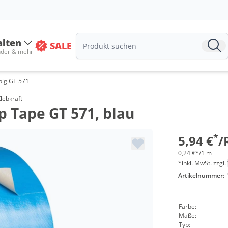
alten
SALE
nder & mehr
big GT 571
Menge
lebkraft
 Tape GT 571, blau
ab 24 Roll
ab 48 Roll
*
5,94 €
/
0,24 €*/1 m
*inkl. MwSt. zzgl.
Artikelnummer:
Farbe:
Maße:
Typ: