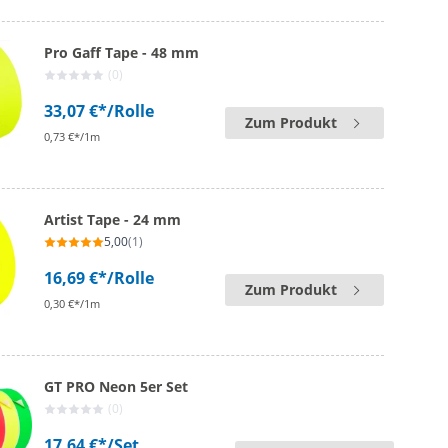
Pro Gaff Tape - 48 mm
(0)
33,07 €*
/Rolle
Zum Produkt
0,73 €*/1m
Artist Tape - 24 mm
5,00
(1)
16,69 €*
/Rolle
Zum Produkt
0,30 €*/1m
GT PRO Neon 5er Set
(0)
17,64 €*
/Set