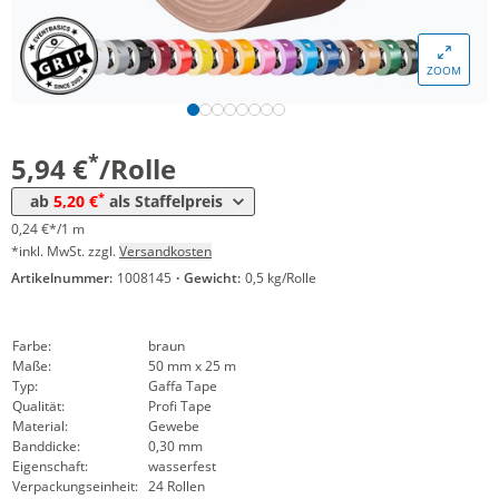
Menge
Preis
ZOOM
*
ab 24 Rollen
5,62 €
0,22 €*/1m
*
ab 48 Rollen
5,20 €
0,21 €*/1m
*
5,94 €
/Rolle
*
ab
5,20 €
als Staffelpreis
0,24 €*/1 m
*inkl. MwSt. zzgl.
Versandkosten
Artikelnummer:
1008145
·
Gewicht:
0,5 kg/Rolle
Farbe:
braun
Maße:
50 mm x 25 m
Typ:
Gaffa Tape
Qualität:
Profi Tape
Material:
Gewebe
Banddicke:
0,30 mm
Eigenschaft:
wasserfest
Verpackungseinheit:
24 Rollen