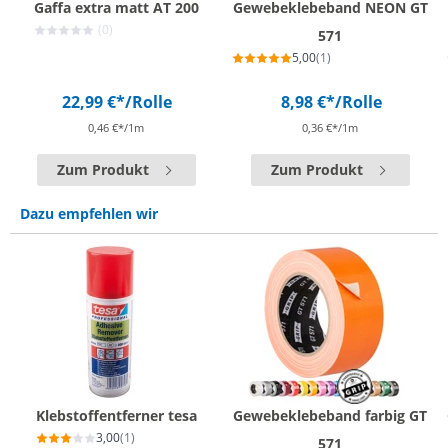
Gaffa extra matt AT 200
Gewebeklebeband NEON GT
(0)
571
5,00
(1)
22,99 €*
/Rolle
8,98 €*
/Rolle
0,46 €*/1m
0,36 €*/1m
Zum Produkt
Zum Produkt
Dazu empfehlen wir
Klebstoffentferner tesa
Gewebeklebeband farbig GT
3,00
(1)
571