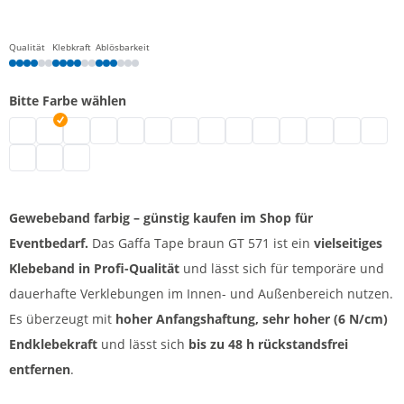
Qualität
Klebkraft
Ablösbarkeit
Bitte Farbe wählen
Gaffa Tape schwarz
Gewebeband farbig | braun
Gewebeklebeband | weiß
Gewebeband | silber
Gaffa Tape | blau
Gaffa Tape | grün
Gaffa Tape | rot
Gaffa Tape | lila
Gewebeband bunt | rosa
Gaffa Tape | dunkelrot
Gaffa Tape bunt | g
Panzertape bra
Gewebeban
Gewebe
Gaffa Tape | olivgrün
Gewebeband | hellbraun
Gewebeband | sonnengelb
Gewebeband farbig – günstig kaufen im Shop für
Eventbedarf.
Das Gaffa Tape braun GT 571 ist ein
vielseitiges
Klebeband in Profi-Qualität
und lässt sich für temporäre und
dauerhafte Verklebungen im Innen- und Außenbereich nutzen.
Es überzeugt mit
hoher Anfangshaftung, sehr hoher (6 N/cm)
Endklebekraft
und lässt sich
bis zu 48 h rückstandsfrei
entfernen
.