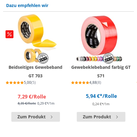
Dazu empfehlen wir
Beidseitiges Gewebeband
Gewebeklebeband farbig GT
GT 703
571
5,00
(5)
4,88
(8)
5,94 €*
/Rolle
7,29 €
/Rolle
8,35 €
/Rolle
0,29 €*/1m
0,24 €*/1m
Zum Produkt
Zum Produkt