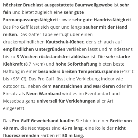
höchster Bruchlast ausgestattete Baumwollgewebe
ist
sehr
fein
und bietet zugleich eine
sehr gute
Formanpassungsfähigkeit
sowie
sehr gute Handrissfähigkeit
.
Das Pro Gaff lässt sich quer und längs
sauber mit der Hand
reißen
. Das Gaffer Tape verfügt über einen
druckempfindlichen
Kautschuk-Kleber,
der sich auch auf
empfindlichen Untergründen
verkleben lässt und mindestens
bis zu
3 Wochen rückstandsfrei ablösbar
ist. Die
sehr starke
Klebkraft
(8,7 N/cm) und
hohe Soforthaftung
bieten beste
Haftung in einer
besonders breiten Temperaturspanne
(+10° C
bis +93° C!). Das Pro Gaff lässt eine Verklebung indoor wie
outdoor zu, neben dem
Kennzeichnen und Markieren
oder im
Einsatz als
Neon Warnband
wird es im Eventbedarf und
Messebau ganz
universell für Verklebungen
aller Art
eingesetzt.
Das
Pro Gaff Gewebeband kaufen
Sie hier in einer
Breite von
48 mm,
die Neontapes sind
45 m lang,
eine Rolle der
nicht
fluoreszierenden
Farben ist
50 m lang.