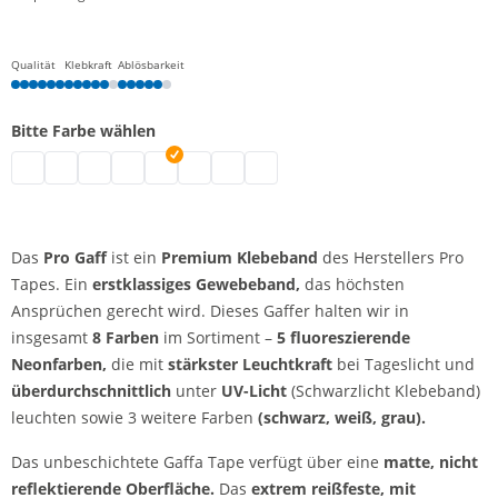
Qualität
Klebkraft
Ablösbarkeit
Bitte Farbe wählen
Pro Gaff | fluoreszierend gelb
Pro Gaff | fluoreszierend grün
Pro Gaff | fluoreszierend orange
Pro Gaff | grau
Pro Gaff | schwarz
Pro Gaff | fluoreszierend pink
Pro Gaff | weiß
Pro Gaff | fluoreszierend blau
Das
Pro Gaff
ist ein
Premium Klebeband
des Herstellers Pro
Tapes. Ein
erstklassiges Gewebeband,
das höchsten
Ansprüchen gerecht wird. Dieses Gaffer halten wir in
insgesamt
8 Farben
im Sortiment –
5 fluoreszierende
Neonfarben,
die mit
stärkster Leuchtkraft
bei Tageslicht und
überdurchschnittlich
unter
UV-Licht
(Schwarzlicht Klebeband)
leuchten sowie 3 weitere Farben
(schwarz, weiß, grau).
Das unbeschichtete Gaffa Tape verfügt über eine
matte, nicht
reflektierende Oberfläche.
Das
extrem reißfeste, mit