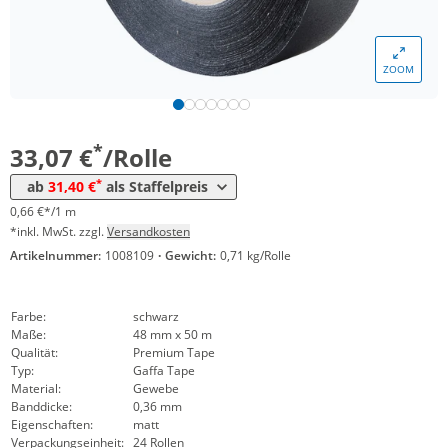
Menge
Preis
ZOOM
*
ab 24 Rollen
32,45 €
0,65 €*/1m
*
ab 48 Rollen
31,40 €
0,63 €*/1m
*
33,07 €
/Rolle
*
ab
31,40 €
als Staffelpreis
0,66 €*/1 m
*inkl. MwSt. zzgl.
Versandkosten
Artikelnummer:
1008109
·
Gewicht:
0,71 kg/Rolle
Farbe:
schwarz
Maße:
48 mm x 50 m
Qualität:
Premium Tape
Typ:
Gaffa Tape
Material:
Gewebe
Banddicke:
0,36 mm
Eigenschaften:
matt
Verpackungseinheit:
24 Rollen