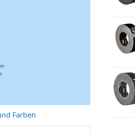
ten
ft
und Farben