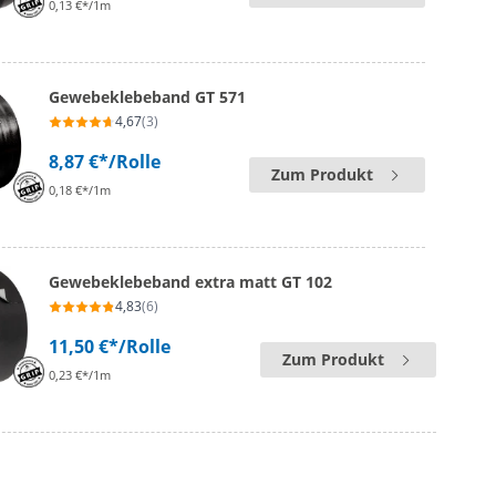
0,13 €*/1m
Gewebeklebeband GT 571
4,67
(3)
8,87 €*
/Rolle
Zum Produkt
0,18 €*/1m
Gewebeklebeband extra matt GT 102
4,83
(6)
11,50 €*
/Rolle
Zum Produkt
0,23 €*/1m