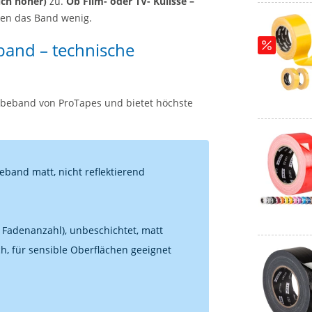
uch höher)
zu.
Ob Film- oder TV- Kulisse –
ken das Band wenig.
and – technische
ebeband von ProTapes und bietet höchste
and matt, nicht reflektierend
Fadenanzahl), unbeschichtet, matt
ch, für sensible Oberflächen geeignet