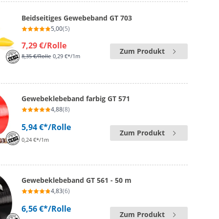
Beidseitiges Gewebeband GT 703
5,00
(5)
7,29 €
/Rolle
Zum Produkt
8,35 €
/Rolle
0,29 €*/1m
Gewebeklebeband farbig GT 571
4,88
(8)
5,94 €*
/Rolle
Zum Produkt
0,24 €*/1m
Gewebeklebeband GT 561 - 50 m
4,83
(6)
6,56 €*
/Rolle
Zum Produkt