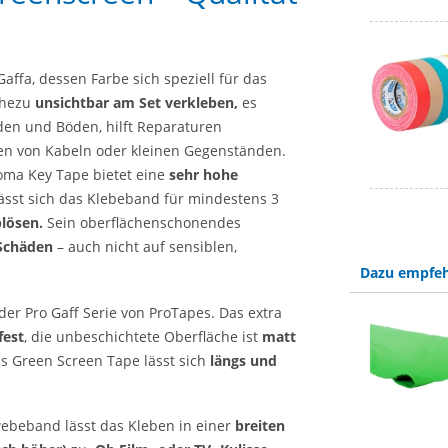
affa, dessen Farbe sich speziell für das
ahezu
unsichtbar am Set verkleben,
es
den und Böden, hilft Reparaturen
en von Kabeln oder kleinen Gegenständen.
oma Key Tape bietet eine
sehr hohe
ässt sich das Klebeband für mindestens 3
blösen.
Sein oberflächenschonendes
 Schäden
– auch nicht auf sensiblen,
Dazu empfeh
der Pro Gaff Serie von ProTapes. Das extra
fest
, die unbeschichtete Oberfläche ist
matt
as Green Screen Tape lässt sich
längs und
webeband lässt das Kleben in einer
breiten