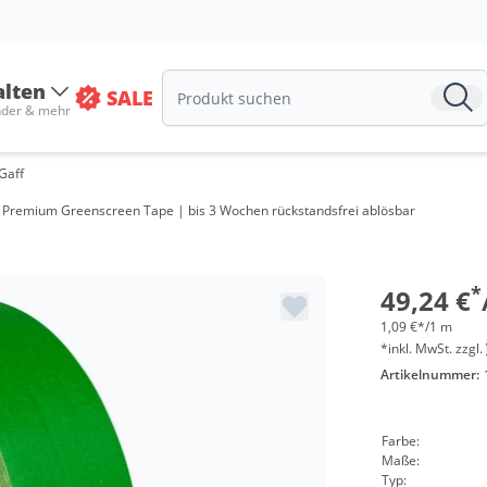
alten
SALE
nder & mehr
Gaff
s Premium Greenscreen Tape | bis 3 Wochen rückstandsfrei ablösbar
*
49,24 €
1,09 €*/1 m
*inkl. MwSt. zzgl.
Artikelnummer:
Farbe:
Maße:
Typ: