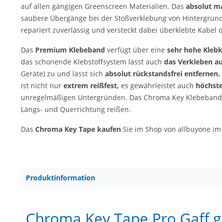
auf allen gängigen Greenscreen Materialien. Das
absolut ma
saubere Übergänge bei der Stoßverklebung von Hintergrün
repariert zuverlässig und versteckt dabei überklebte Kabel
Das
Premium Klebeband
verfügt über eine
sehr hohe Klebk
das schonende Klebstoffsystem lässt auch
das Verkleben au
Geräte) zu und lässt sich
absolut rückstandsfrei entfernen.
ist nicht nur
extrem reißfest,
es gewährleistet auch
höchst
unregelmäßigen Untergründen. Das Chroma Key Klebeband 
Längs- und Querrichtung reißen.
Das
Chroma Key Tape kaufen
Sie im Shop von allbuyone i
Produktinformation
Chroma Key Tape Pro Gaff g