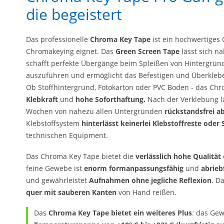
die begeistert
Das professionelle
Chroma Key Tape
ist ein hochwertiges G
Chromakeying eignet. Das
Green Screen Tape
lässt sich n
schafft perfekte Übergänge beim Spleißen von Hintergrün
auszuführen und ermöglicht das Befestigen und Überkleb
Ob Stoffhintergrund, Fotokarton oder PVC Boden - das Chr
Klebkraft
und
hohe Soforthaftung.
Nach der Verklebung l
Wochen von nahezu allen Untergründen
rückstandsfrei a
Klebstoffsystem
hinterlässt keinerlei Klebstoffreste oder
technischen Equipment.
Das Chroma Key Tape bietet die
verlässlich hohe Qualität
feine Gewebe ist
enorm formanpassungsfähig
und
abrieb
und gewährleistet
Aufnahmen ohne jegliche Reflexion
. D
quer mit sauberen Kanten
von Hand reißen.
Das
Chroma Key Tape bietet ein weiteres Plus
: das Ge