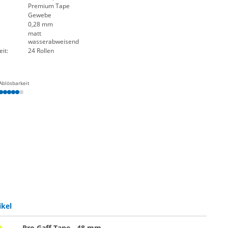
Premium Tape
Gewebe
0,28 mm
matt
wasserabweisend
it:
24 Rollen
Ablösbarkeit
ikel
Pro Gaff Tape - 48 mm