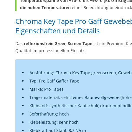
Temperaturspanne von +10° C bis +93° C (kurzfristig a
die hohen Temperaturen
einer Beleuchtung beeindruc
Chroma Key Tape Pro Gaff Gewebeb
Eigenschaften und Details
Das
reflexionsfreie Green Screen Tape
ist ein Premium Kl
Qualität im professionellen Einsatz.
Ausführung: Chroma Key Tape greenscreen, Gewebeb
Typ: Pro Gaff Gaffer Tape
Marke: Pro Tapes
Trägermaterial: sehr feines Baumwollgewebe (hohe 
Klebstoff: synthetischer Kautschuk, druckempfindli
Soforthaftung: hoch
Klebeleistung: sehr hoch
Klebkraft auf Stahl: 8,7 N/cm