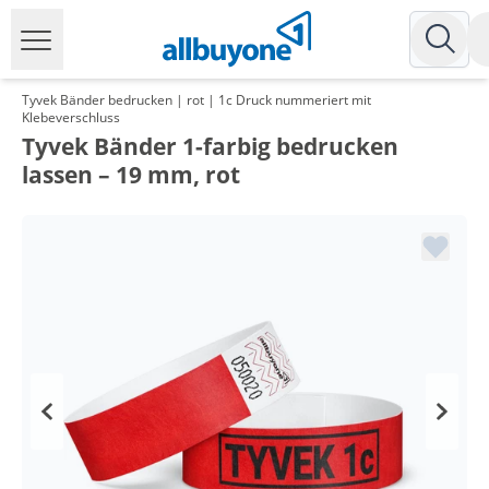
Tyvek Bänder bedrucken | rot | 1c Druck nummeriert mit
Klebeverschluss
Tyvek Bänder 1-farbig bedrucken
lassen – 19 mm, rot
Menge
Preis
*
ab 5 Pack
7,14 €
0,07 €*/1Stück
*
ab 10 Pack
6,19 €
0,06 €*/1Stück