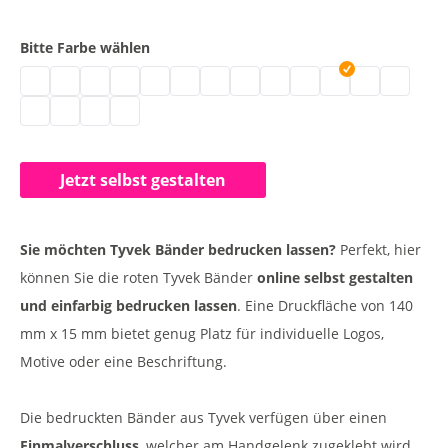
Bitte Farbe wählen
Bedruckte Papier Einlassbänder | neongrün
Einlassbänder Papier bedruckt | weiß
Kontrollarmbänder Papier | gold
Kontrollbänder Tyvek | silber
Kontrollbändchen 1-farbig bedruckt | blau
Einlassbänder 19 mm | hellblau
Party Armbänder | neongelb
Tyvek Bänder bedrucken | neon
Einlassbänder online gestalt
Einlassbänder Papier m
Tyvek Bänder bedr
Kontrollbänder
Tyvek Einl
Bedruckte Tyvek Eintrittsbänder | mint
Bänder für Veranstaltung und Event | dunkelgrün
Papier Eintrittsbänder bedruckt | neonblau
Papier Einlassbänder bedruckt | gelb
Jetzt selbst gestalten
Sie möchten Tyvek Bänder bedrucken lassen?
Perfekt, hier
können Sie die roten Tyvek Bänder
online selbst gestalten
und einfarbig bedrucken lassen
. Eine Druckfläche von 140
mm x 15 mm bietet genug Platz für individuelle Logos,
Motive oder eine Beschriftung.
Die bedruckten Bänder aus Tyvek verfügen über einen
Einmalverschluss
, welcher am Handgelenk zugeklebt wird