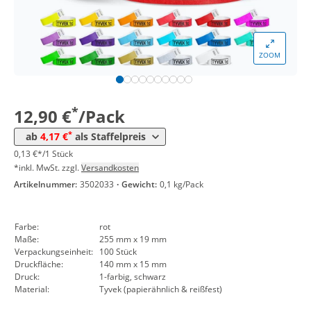
*
ab 30 Pack
5,36 €
0,05 €*/1Stück
*
ab 50 Pack
4,88 €
0,05 €*/1Stück
ZOOM
*
ab 100 Pack
4,40 €
0,04 €*/1Stück
*
ab 300 Pack
4,17 €
0,04 €*/1Stück
*
12,90 €
/Pack
*
ab
4,17 €
als Staffelpreis
0,13 €*/1 Stück
*inkl. MwSt. zzgl.
Versandkosten
Artikelnummer:
3502033
·
Gewicht:
0,1 kg/Pack
Farbe:
rot
Maße:
255 mm x 19 mm
Verpackungseinheit:
100 Stück
Druckfläche:
140 mm x 15 mm
Druck:
1-farbig, schwarz
Material:
Tyvek (papierähnlich & reißfest)