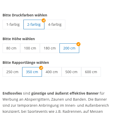
Bitte Druckfarben wählen
1-farbig
2-farbig
4-farbig
Endlosvlies | 1-farbig
Endlosvlies | 4-farbig
Bitte Höhe wählen
80 cm
100 cm
180 cm
200 cm
Endlosvlies | 80 cm
Endlosvlies | 100 cm
Endlosvlies | 180 cm
Bitte Rapportlänge wählen
250 cm
350 cm
400 cm
500 cm
600 cm
Endlosvlies | 250 cm
Endlosvlies | 400 cm
Endlosvlies | 500 cm
Endlosvlies | 60
Endlosvlies
sind
günstige und äußerst effektive Banner
für
Werbung an Absperrgittern, Zäunen und Banden. Die Banner
sind zur temporären Anbringung im Innen- und Außenbereich
konzipiert, bei Sportevents wie z.B. Radrennen, auf Messen