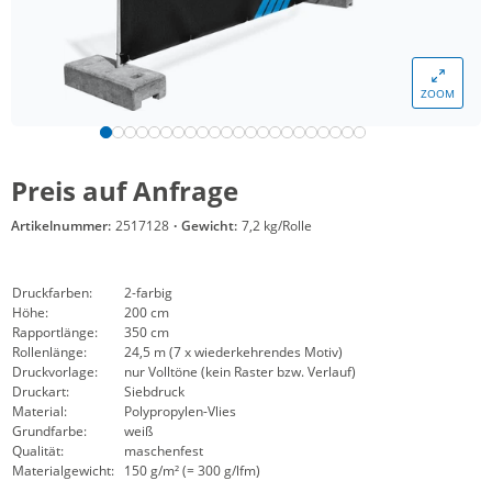
ZOOM
Preis auf Anfrage
Artikelnummer:
2517128
·
Gewicht:
7,2 kg/Rolle
Druckfarben:
2-farbig
Höhe:
200 cm
Rapportlänge:
350 cm
Rollenlänge:
24,5 m (7 x wiederkehrendes Motiv)
Druckvorlage:
nur Volltöne (kein Raster bzw. Verlauf)
Druckart:
Siebdruck
Material:
Polypropylen-Vlies
Grundfarbe:
weiß
Qualität:
maschenfest
Materialgewicht:
150 g/m² (= 300 g/lfm)