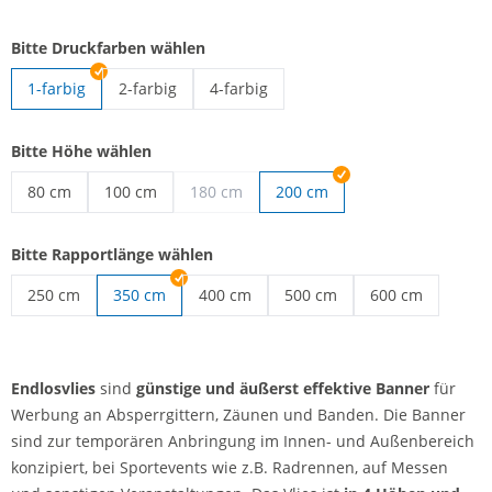
Bitte Druckfarben wählen
1-farbig
2-farbig
4-farbig
Endlosvlies | 2-farbig
Endlosvlies | 4-farbig
Bitte Höhe wählen
80 cm
100 cm
180 cm
200 cm
Endlosvlies | 80 cm
Endlosvlies | 100 cm
Bitte Rapportlänge wählen
250 cm
350 cm
400 cm
500 cm
600 cm
Endlosvlies | 250 cm
Endlosvlies | 400 cm
Endlosvlies | 500 cm
Endlosvlies | 60
Endlosvlies
sind
günstige und äußerst effektive Banner
für
Werbung an Absperrgittern, Zäunen und Banden. Die Banner
sind zur temporären Anbringung im Innen- und Außenbereich
konzipiert, bei Sportevents wie z.B. Radrennen, auf Messen