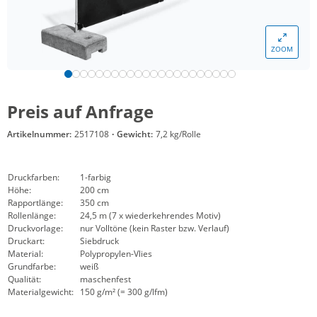
ZOOM
Preis auf Anfrage
Artikelnummer:
2517108
·
Gewicht:
7,2 kg/Rolle
Druckfarben:
1-farbig
Höhe:
200 cm
Rapportlänge:
350 cm
Rollenlänge:
24,5 m (7 x wiederkehrendes Motiv)
Druckvorlage:
nur Volltöne (kein Raster bzw. Verlauf)
Druckart:
Siebdruck
Material:
Polypropylen-Vlies
Grundfarbe:
weiß
Qualität:
maschenfest
Materialgewicht:
150 g/m² (= 300 g/lfm)