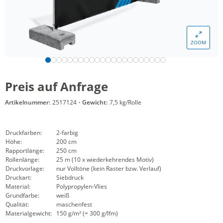
ZOOM
Preis auf Anfrage
Artikelnummer:
2517124
·
Gewicht:
7,5 kg/Rolle
Druckfarben:
2-farbig
Höhe:
200 cm
Rapportlänge:
250 cm
Rollenlänge:
25 m (10 x wiederkehrendes Motiv)
Druckvorlage:
nur Volltöne (kein Raster bzw. Verlauf)
Druckart:
Siebdruck
Material:
Polypropylen-Vlies
Grundfarbe:
weiß
Qualität:
maschenfest
Materialgewicht:
150 g/m² (= 300 g/lfm)