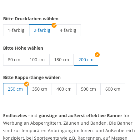
Bitte Druckfarben wählen
1-farbig
2-farbig
4-farbig
Endlosvlies | 1-farbig
Endlosvlies | 4-farbig
Bitte Höhe wählen
80 cm
100 cm
180 cm
200 cm
Endlosvlies | 80 cm
Endlosvlies | 100 cm
Endlosvlies | 180 cm
Bitte Rapportlänge wählen
250 cm
350 cm
400 cm
500 cm
600 cm
Endlosvlies | 350 cm
Endlosvlies | 400 cm
Endlosvlies | 500 cm
Endlosvlies | 60
Endlosvlies
sind
günstige und äußerst effektive Banner
für
Werbung an Absperrgittern, Zäunen und Banden. Die Banner
sind zur temporären Anbringung im Innen- und Außenbereich
konzipiert, bei Sportevents wie z.B. Radrennen, auf Messen