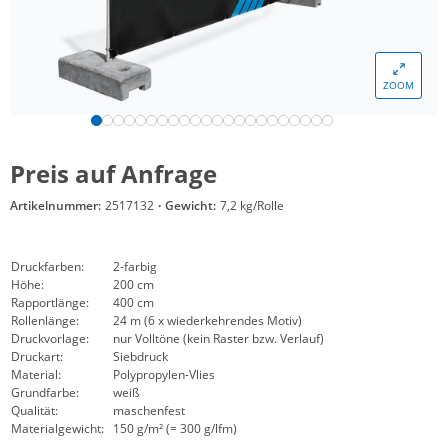
ZOOM
Preis auf Anfrage
Artikelnummer:
2517132
·
Gewicht:
7,2 kg/Rolle
Druckfarben:
2-farbig
Höhe:
200 cm
Rapportlänge:
400 cm
Rollenlänge:
24 m (6 x wiederkehrendes Motiv)
Druckvorlage:
nur Volltöne (kein Raster bzw. Verlauf)
Druckart:
Siebdruck
Material:
Polypropylen-Vlies
Grundfarbe:
weiß
Qualität:
maschenfest
Materialgewicht:
150 g/m² (= 300 g/lfm)