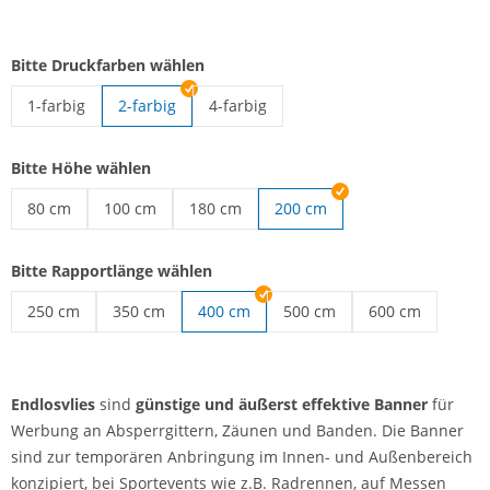
Bitte Druckfarben wählen
1-farbig
2-farbig
4-farbig
Endlosvlies | 1-farbig
Endlosvlies | 4-farbig
Bitte Höhe wählen
80 cm
100 cm
180 cm
200 cm
Endlosvlies | 80 cm
Endlosvlies | 100 cm
Endlosvlies | 180 cm
Bitte Rapportlänge wählen
250 cm
350 cm
400 cm
500 cm
600 cm
Endlosvlies | 250 cm
Endlosvlies | 350 cm
Endlosvlies | 500 cm
Endlosvlies | 60
Endlosvlies
sind
günstige und äußerst effektive Banner
für
Werbung an Absperrgittern, Zäunen und Banden. Die Banner
sind zur temporären Anbringung im Innen- und Außenbereich
konzipiert, bei Sportevents wie z.B. Radrennen, auf Messen