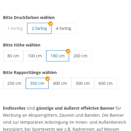
Bitte Druckfarben wählen
1-farbig
2-farbig
4-farbig
Endlosvlies | 4-farbig
Bitte Höhe wählen
80 cm
100 cm
180 cm
200 cm
Endlosvlies | 80 cm
Endlosvlies | 100 cm
Endlosvlies | 200 cm
Bitte Rapportlänge wählen
250 cm
350 cm
400 cm
500 cm
600 cm
Endlosvlies | 250 cm
Endlosvlies | 400 cm
Endlosvlies | 500 cm
Endlosvlies | 60
Endlosvlies
sind
günstige und äußerst effektive Banner
für
Werbung an Absperrgittern, Zäunen und Banden. Die Banner
sind zur temporären Anbringung im Innen- und Außenbereich
konzipiert, bei Sportevents wie z.B. Radrennen, auf Messen