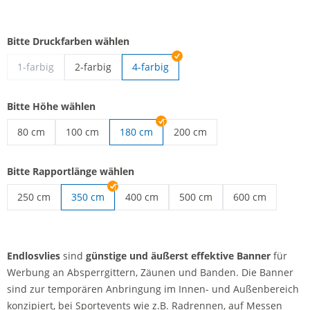
Bitte Druckfarben wählen
1-farbig
2-farbig
4-farbig
Endlosvlies | 2-farbig
Bitte Höhe wählen
80 cm
100 cm
180 cm
200 cm
Endlosvlies | 80 cm
Endlosvlies | 100 cm
Endlosvlies | 200 cm
Bitte Rapportlänge wählen
250 cm
350 cm
400 cm
500 cm
600 cm
Endlosvlies | 250 cm
Endlosvlies | 400 cm
Endlosvlies | 500 cm
Endlosvlies | 60
Endlosvlies
sind
günstige und äußerst effektive Banner
für
Werbung an Absperrgittern, Zäunen und Banden. Die Banner
sind zur temporären Anbringung im Innen- und Außenbereich
konzipiert, bei Sportevents wie z.B. Radrennen, auf Messen