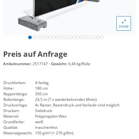
ZOOM
Preis auf Anfrage
Artikelnummer:
2517147
·
Gewicht:
6,48 kg/Rolle
Druckfarben:
4-farbig
Höhe:
180 cm
Rapportlänge:
350 cm
Rollenlänge:
24,5 m (7 x wiederkehrendes Motiv)
Druckvorlage:
4c Raster, Rasterdruck und Verläufe sind möglich
Druckart:
Siebdruck
Material:
Polypropylen-Vlies
Grundfarbe:
weiß
Qualität:
maschenfest
Materialgewicht:
150 g/m² (= 270 g/lfm)