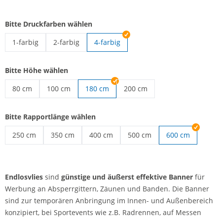
Bitte Druckfarben wählen
1-farbig
2-farbig
4-farbig
Endlosvlies | 1-farbig
Endlosvlies | 2-farbig
Bitte Höhe wählen
80 cm
100 cm
180 cm
200 cm
Endlosvlies | 80 cm
Endlosvlies | 100 cm
Endlosvlies | 200 cm
Bitte Rapportlänge wählen
250 cm
350 cm
400 cm
500 cm
600 cm
Endlosvlies | 250 cm
Endlosvlies | 350 cm
Endlosvlies | 400 cm
Endlosvlies | 500 cm
Endlosvlies
sind
günstige und äußerst effektive Banner
für
Werbung an Absperrgittern, Zäunen und Banden. Die Banner
sind zur temporären Anbringung im Innen- und Außenbereich
konzipiert, bei Sportevents wie z.B. Radrennen, auf Messen