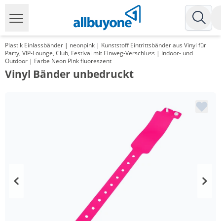
Plastik Einlassbänder | neonpink | Kunststoff Eintrittsbänder aus Vinyl für
Party, VIP-Lounge, Club, Festival mit Einweg-Verschluss | Indoor- und
Outdoor | Farbe Neon Pink fluoreszent
Vinyl Bänder unbedruckt
Menge
Preis
*
ab 2 Pack
95,20 €
0,19 €*/1Stück
*
ab 6 Pack
89,25 €
0,18 €*/1Stück