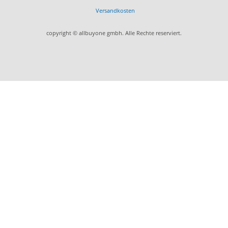
Versandkosten
copyright © allbuyone gmbh. Alle Rechte reserviert.