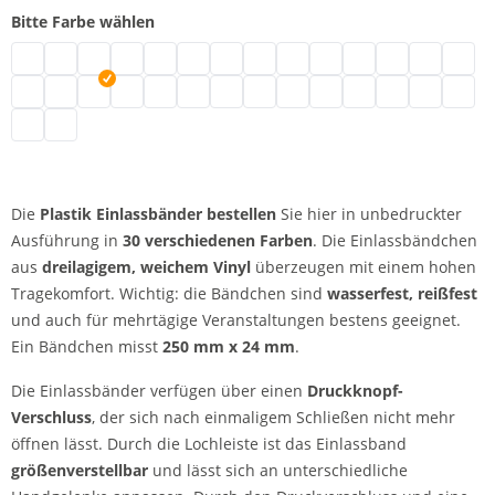
Bitte Farbe wählen
Plastik Einlassbänder | neongrün
Plastik Einlassbänder | türkis
Plastik Einlassbänder | schwarz
Plastik Einlassbänder | braun
Plastik Einlassbänder | transparent
Plastik Einlassbänder | weiß
Plastik Einlassbänder | gold
Plastik Einlassbänder | silber
Plastik Einlassbänder | crem
Plastik Einlassbänder | 
Plastik Einlassbände
Plastik Einlassb
Plastik Ein
Plasti
Plastik Einlassbänder | grün
Plastik Einlassbänder | metallicgrün
Plastik Einlassbänder | neonpink
Plastik Einlassbänder | pink
Plastik Einlassbänder | rot
Plastik Einlassbänder | neonrot
Plastik Einlassbänder | lila
Plastik Einlassbänder | apfelgrün
Plastik Einlassbänder | mage
Plastik Einlassbänder | 
Plastik Einlassbände
Plastik Einlass
Plastik Ein
Plastik
Plastik Einlassbänder | gelb
Plastik Einlassbänder | orange
Die
Plastik Einlassbänder bestellen
Sie hier in unbedruckter
Ausführung in
30 verschiedenen Farben
. Die Einlassbändchen
aus
dreilagigem, weichem Vinyl
überzeugen mit einem hohen
Tragekomfort. Wichtig: die Bändchen sind
wasserfest, reißfest
und auch für mehrtägige Veranstaltungen bestens geeignet.
Ein Bändchen misst
250 mm x 24 mm
.
Die Einlassbänder verfügen über einen
Druckknopf-
Verschluss
, der sich nach einmaligem Schließen nicht mehr
öffnen lässt. Durch die Lochleiste ist das Einlassband
größenverstellbar
und lässt sich an unterschiedliche