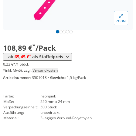
*
ab 12 Pack
83,30 €
0,17 €*/1Stück
*
ab 20 Pack
77,35 €
0,15 €*/1Stück
ZOOM
*
ab 40 Pack
71,40 €
0,14 €*/1Stück
*
ab 100 Pack
65,45 €
0,13 €*/1Stück
*
108,89 €
/Pack
*
ab
65,45 €
als Staffelpreis
0,22 €*/1 Stück
*inkl. MwSt. zzgl.
Versandkosten
Artikelnummer:
3501018
·
Gewicht:
1,5 kg/Pack
Farbe:
neonpink
Maße:
250 mm x 24 mm
Verpackungseinheit:
500 Stück
Ausführung:
unbedruckt
Material:
3-lagiges Verbund-Polyethylen