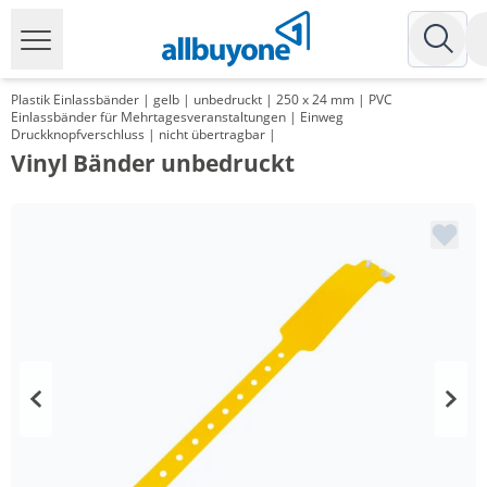
Plastik Einlassbänder | gelb | unbedruckt | 250 x 24 mm | PVC
Einlassbänder für Mehrtagesveranstaltungen | Einweg
Druckknopfverschluss | nicht übertragbar |
Vinyl Bänder unbedruckt
Menge
Preis
*
ab 2 Pack
95,20 €
0,19 €*/1Stück
*
ab 6 Pack
89,25 €
0,18 €*/1Stück