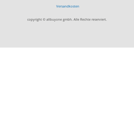
Versandkosten
copyright © allbuyone gmbh. Alle Rechte reserviert.