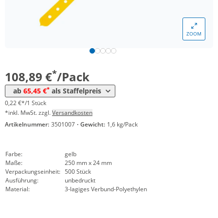
*
ab 12 Pack
83,30 €
0,17 €*/1Stück
*
ab 20 Pack
77,35 €
0,15 €*/1Stück
ZOOM
*
ab 40 Pack
71,40 €
0,14 €*/1Stück
*
ab 100 Pack
65,45 €
0,13 €*/1Stück
*
108,89 €
/Pack
*
ab
65,45 €
als Staffelpreis
0,22 €*/1 Stück
*inkl. MwSt. zzgl.
Versandkosten
Artikelnummer:
3501007
·
Gewicht:
1,6 kg/Pack
Farbe:
gelb
Maße:
250 mm x 24 mm
Verpackungseinheit:
500 Stück
Ausführung:
unbedruckt
Material:
3-lagiges Verbund-Polyethylen