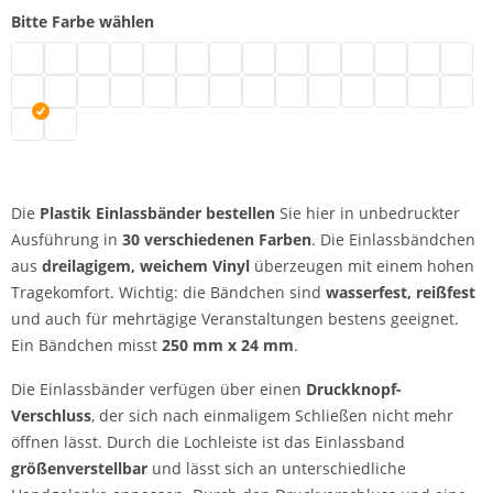
Bitte Farbe wählen
Plastik Einlassbänder | neongrün
Plastik Einlassbänder | türkis
Plastik Einlassbänder | schwarz
Plastik Einlassbänder | braun
Plastik Einlassbänder | transparent
Plastik Einlassbänder | weiß
Plastik Einlassbänder | gold
Plastik Einlassbänder | silber
Plastik Einlassbänder | crem
Plastik Einlassbänder | 
Plastik Einlassbände
Plastik Einlassb
Plastik Ein
Plasti
Plastik Einlassbänder | grün
Plastik Einlassbänder | metallicgrün
Plastik Einlassbänder | neonpink
Plastik Einlassbänder | pink
Plastik Einlassbänder | rot
Plastik Einlassbänder | neonrot
Plastik Einlassbänder | lila
Plastik Einlassbänder | apfelgrün
Plastik Einlassbänder | mage
Plastik Einlassbänder | 
Plastik Einlassbände
Plastik Einlass
Plastik Ein
Plastik
Plastik Einlassbänder | gelb
Plastik Einlassbänder | orange
Die
Plastik Einlassbänder bestellen
Sie hier in unbedruckter
Ausführung in
30 verschiedenen Farben
. Die Einlassbändchen
aus
dreilagigem, weichem Vinyl
überzeugen mit einem hohen
Tragekomfort. Wichtig: die Bändchen sind
wasserfest, reißfest
und auch für mehrtägige Veranstaltungen bestens geeignet.
Ein Bändchen misst
250 mm x 24 mm
.
Die Einlassbänder verfügen über einen
Druckknopf-
Verschluss
, der sich nach einmaligem Schließen nicht mehr
öffnen lässt. Durch die Lochleiste ist das Einlassband
größenverstellbar
und lässt sich an unterschiedliche