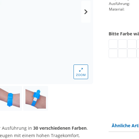
Ausführung:
Material:
Bitte Farbe w
Plastik Einla
Plastik Ei
Plast
P
Plastik Einlas
Plastik Ei
Plast
P
ZOOM
Ähnliche Art
r Ausführung in
30 verschiedenen Farben
.
eugen mit einem hohen Tragekomfort.