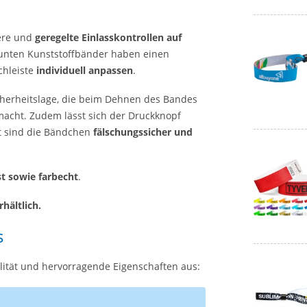
here und
geregelte Einlasskontrollen auf
bunten Kunststoffbänder haben einen
chleiste
individuell anpassen
.
Sicherheitslage, die beim Dehnen des Bandes
macht. Zudem lässt sich der Druckknopf
t sind die Bändchen
fälschungssicher und
st sowie farbecht
.
hältlich.
s
lität und hervorragende Eigenschaften aus: