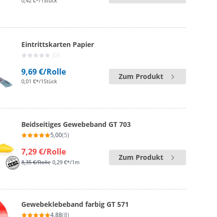
0,42 €*/1Stück
Eintrittskarten Papier
(0)
9,69 €
/Rolle
Zum Produkt
0,01 €*/1Stück
Beidseitiges Gewebeband GT 703
5,00
(5)
7,29 €
/Rolle
Zum Produkt
8,35 €
/Rolle
0,29 €*/1m
Gewebeklebeband farbig GT 571
4,88
(8)