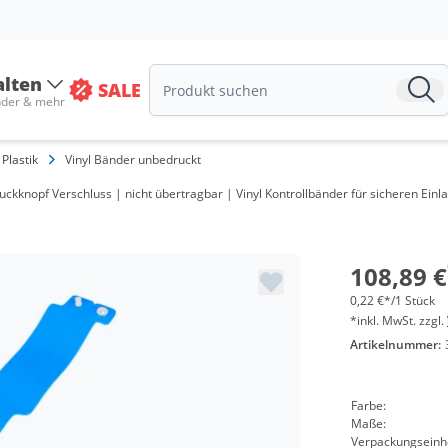
Meng
ab 2 
alten
SALE
ab 6 
nder & mehr
ab 12
Plastik
Vinyl Bänder unbedruckt
ab 20
ckknopf Verschluss | nicht übertragbar | Vinyl Kontrollbänder für sicheren Einl
ab 40
ab 10
108,89 €
0,22 €*/1 Stück
*inkl. MwSt. zzgl.
Artikelnummer:
Farbe:
Maße:
Verpackungseinhe