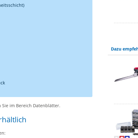
heitsschicht)
Dazu empfeh
ück
 Sie im Bereich Datenblätter.
hältlich
en: