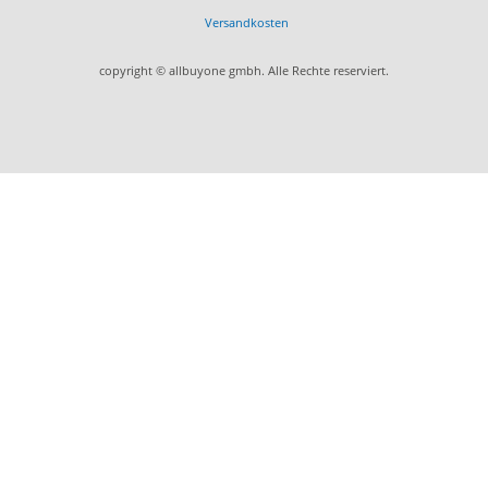
Versandkosten
copyright © allbuyone gmbh. Alle Rechte reserviert.