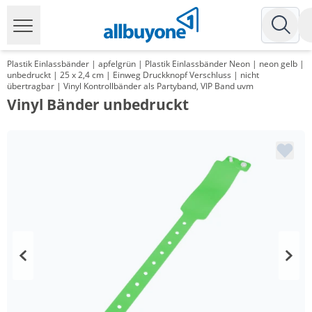
Plastik Einlassbänder | apfelgrün | Plastik Einlassbänder Neon | neon gelb |
unbedruckt | 25 x 2,4 cm | Einweg Druckknopf Verschluss | nicht
übertragbar | Vinyl Kontrollbänder als Partyband, VIP Band uvm
Vinyl Bänder unbedruckt
Menge
Preis
*
ab 2 Pack
95,20 €
0,19 €*/1Stück
*
ab 6 Pack
89,25 €
0,18 €*/1Stück