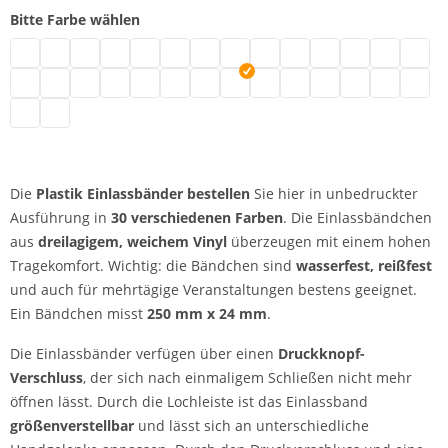
Bitte Farbe wählen
Plastik Einlassbänder | neongrün
Plastik Einlassbänder | türkis
Plastik Einlassbänder | schwarz
Plastik Einlassbänder | braun
Plastik Einlassbänder | transparent
Plastik Einlassbänder | weiß
Plastik Einlassbänder | gold
Plastik Einlassbänder | silber
Plastik Einlassbänder | crem
Plastik Einlassbänder | 
Plastik Einlassbände
Plastik Einlassb
Plastik Ein
Plasti
Plastik Einlassbänder | grün
Plastik Einlassbänder | metallicgrün
Plastik Einlassbänder | neonpink
Plastik Einlassbänder | pink
Plastik Einlassbänder | rot
Plastik Einlassbänder | neonrot
Plastik Einlassbänder | lila
Plastik Einlassbänder | apfelgrün
Plastik Einlassbänder | mage
Plastik Einlassbänder | 
Plastik Einlassbände
Plastik Einlass
Plastik Ein
Plastik
Plastik Einlassbänder | gelb
Plastik Einlassbänder | orange
Die
Plastik Einlassbänder bestellen
Sie hier in unbedruckter
Ausführung in
30 verschiedenen Farben
. Die Einlassbändchen
aus
dreilagigem, weichem Vinyl
überzeugen mit einem hohen
Tragekomfort. Wichtig: die Bändchen sind
wasserfest, reißfest
und auch für mehrtägige Veranstaltungen bestens geeignet.
Ein Bändchen misst
250 mm x 24 mm
.
Die Einlassbänder verfügen über einen
Druckknopf-
Verschluss
, der sich nach einmaligem Schließen nicht mehr
öffnen lässt. Durch die Lochleiste ist das Einlassband
größenverstellbar
und lässt sich an unterschiedliche