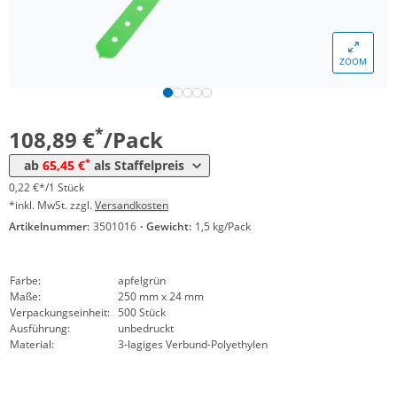
*
ab 12 Pack
83,30 €
0,17 €*/1Stück
*
ab 20 Pack
77,35 €
0,15 €*/1Stück
ZOOM
*
ab 40 Pack
71,40 €
0,14 €*/1Stück
*
ab 100 Pack
65,45 €
0,13 €*/1Stück
*
108,89 €
/Pack
*
ab
65,45 €
als Staffelpreis
0,22 €*/1 Stück
*inkl. MwSt. zzgl.
Versandkosten
Artikelnummer:
3501016
·
Gewicht:
1,5 kg/Pack
Farbe:
apfelgrün
Maße:
250 mm x 24 mm
Verpackungseinheit:
500 Stück
Ausführung:
unbedruckt
Material:
3-lagiges Verbund-Polyethylen