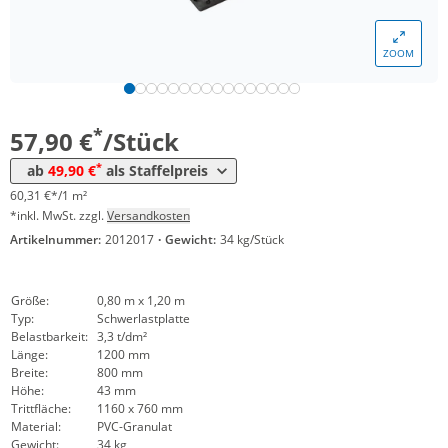
*
ab 120 Stück
55,90 €
58,23 €*/1m²
ZOOM
*
ab 240 Stück
52,90 €
55,10 €*/1m²
*
ab 480 Stück
49,90 €
51,98 €*/1m²
*
57,90 €
/Stück
*
ab
49,90 €
als Staffelpreis
60,31 €*/1 m²
*inkl. MwSt. zzgl.
Versandkosten
Artikelnummer:
2012017
·
Gewicht:
34 kg/Stück
Größe:
0,80 m x 1,20 m
Typ:
Schwerlastplatte
Belastbarkeit:
3,3 t/dm²
Länge:
1200 mm
Breite:
800 mm
Höhe:
43 mm
Trittfläche:
1160 x 760 mm
Material:
PVC-Granulat
Gewicht:
34 kg