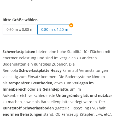
Bitte Größe wählen
0,60 m x 0,80 m
0,80 m x 1,20 m
Schwerlastplatte | 0,60 m x 0,80 m
Schwerlastplatten
bieten eine hohe Stabilität für Flächen mit
enormer Belastung und sind im Vergleich zu anderen
Bodenplatten ein günstiges Zubehör. Die
Remopla
Schwerlastplatte Heavy
kann auf Veranstaltungen
vielseitig zum Einsatz kommen. Die Bodensysteme können
als
temporärer Eventboden,
etwa zum
Verlegen im
Innenbereich
oder als
Geländeplatte
, um im
Außenbereich verschiedenste
Untergründe glatt und nutzbar
zu machen, sowie als Baustellenplatte verlegt werden. Der
Kunststoff Schwerlastboden
(Material: Recycling PVC) hält
enormen Belastungen
stand. Ob Fahrzeug- (Stapler, Lkw, etc.),