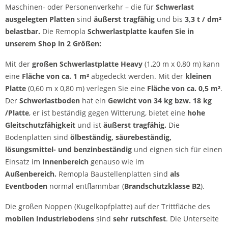
Maschinen- oder Personenverkehr – die für
Schwerlast
ausgelegten Platten
sind
äußerst tragfähig
und bis
3,3 t / dm²
belastbar.
Die Remopla
Schwerlastplatte kaufen Sie in
unserem Shop in 2 Größen:
Mit der
großen
Schwerlastplatte Heavy
(1,20 m x 0,80 m) kann
eine
Fläche von ca. 1
m
²
abgedeckt werden. Mit der
kleinen
Platte
(0,60 m x 0,80 m) verlegen Sie eine
Fläche von ca. 0,5 m
²
.
Der
Schwerlastboden
hat ein
Gewicht von 34 kg bzw. 18 kg
/Platte
, er ist beständig gegen Witterung, bietet eine
hohe
Gleitschutzfähigkeit
und ist
äußerst
tragfähig.
Die
Bodenplatten sind
ölbeständig, säurebeständig,
lösungsmittel- und benzinbeständig
und eignen sich für einen
Einsatz im
Innenbereich
genauso wie im
Außenbereich.
Remopla Baustellenplatten sind
als
Eventboden
normal entflammbar (
Brandschutzklasse B2
).
Die großen Noppen (Kugelkopfplatte) auf der Trittfläche des
mobilen Industriebodens
sind
sehr rutschfest
. Die Unterseite