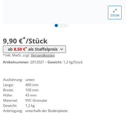
ZOOM
Menge
Preis
*
ab 400 Stück
8,50 €
*
9,90 €
/Stück
*
ab
8,50 €
als Staffelpreis
*inkl. MwSt. zzgl.
Versandkosten
Artikelnummer:
2012021
·
Gewicht:
1,2 kg/Stück
Ausführung:
unten
Länge:
400 mm
Breite:
100 mm
Höhe:
43 mm
Material:
PVC-Granulat
Gewicht:
1,2 kg
Anbringung:
unterhalb der Bodenplatte