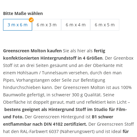
Bitte Maße wählen
3 m x 6 m
6 m x 3 m
6 m x 4 m
6 m x 5 m
Greenscreen Molton | 6 m x 3 m
Greenscreen Molton | 6 m x 4 m
Greenscreen Molton 
Greenscreen Molton kaufen
Sie als hier als
fertig
konfektionierten Hintergrundstoff in 4 Größen
. Der Greenbox
Stoff ist an drei Seiten gesäumt und an der Oberkante mit
einem Hohlsaum / Tunnelsaum versehen, durch den man
Pipes, Vorhangstangen oder Seile zur Befestigung
hindurchschieben kann. Der Greenscreen Molton ist aus 100%
Baumwolle gefertigt, in schwerer 300 g Qualität. Seine
Oberfläche ist doppelt geraut, matt und reflektiert kein Licht –
bestens geeignet als Hintergrund Stoff im Studio für Film-
und Foto.
Der Greenscreen Hintergund ist
B1 schwer
entflammbar nach DIN 4102 zertifiziert.
Der Greenscreen Stoff
hat den RAL-Farbwert 6037 (Näherungswert) und ist ideal
für