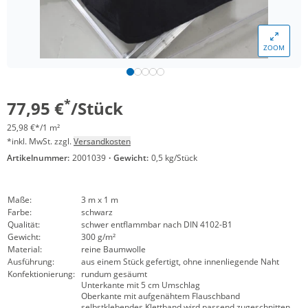
ZOOM
*
77,95 €
/Stück
25,98 €*/1 m²
*inkl. MwSt. zzgl.
Versandkosten
Artikelnummer:
2001039
·
Gewicht:
0,5 kg/Stück
Maße:
3 m x 1 m
Farbe:
schwarz
Qualität:
schwer entflammbar nach DIN 4102-B1
Gewicht:
300 g/m²
Material:
reine Baumwolle
Ausführung:
aus einem Stück gefertigt, ohne innenliegende Naht
Konfektionierung:
rundum gesäumt
Unterkante mit 5 cm Umschlag
Oberkante mit aufgenähtem Flauschband
selbstklebendes Klettband wird passend zugeschnitten