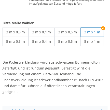
im aufgekletteten Zustand mitgeliefert
Bitte Maße wählen
3 m x 0,3 m
3 m x 0,4 m
3 m x 0,5 m
3 m x 1 m
Podestverkleidung | 3 m x 0,3 m
Podestverkleidung | 3 m x 0,4 m
Podestverkleidung | 3 m x 0,5 
5 m x 0,3 m
5 m x 0,4 m
5 m x 0,5 m
5 m x 1 m
Podestverkleidung | 5 m x 0,3 m
Podestverkleidung | 5 m x 0,4 m
Podestverkleidung | 5 m x 0,5 
Podestverkleid
Die Podestverkleidung wird aus schwarzem Bühnenmolton
gefertigt, und ist rundum gesäumt. Befestigt wird die
Verblendung mit einem Klett-/Flauschband. Die
Podestverkleidung ist schwer entflammbar B1 nach DIN 4102
und damit für Bühnen auf öffentlichen Veranstaltungen
geeignet.