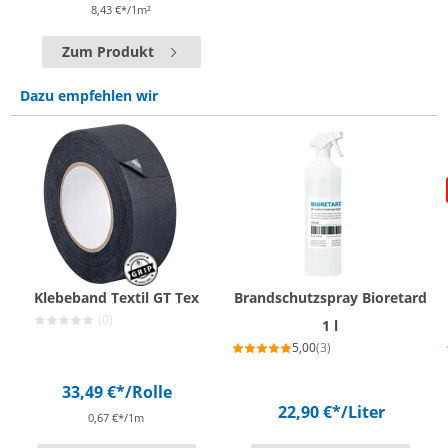
8,43 €*/1m²
Zum Produkt
Dazu empfehlen wir
Klebeband Textil GT Tex
Brandschutzspray Bioretard
(0)
1 l
5,00
(3)
33,49 €*
/Rolle
22,90 €*
/Liter
0,67 €*/1m