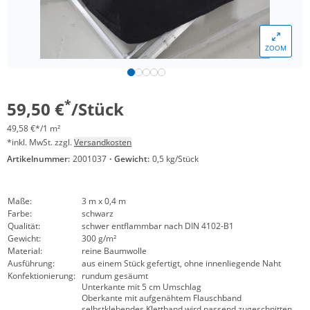
ZOOM
*
59,50 €
/Stück
49,58 €*/1 m²
*inkl. MwSt. zzgl.
Versandkosten
Artikelnummer:
2001037
·
Gewicht:
0,5 kg/Stück
Maße:
3 m x 0,4 m
Farbe:
schwarz
Qualität:
schwer entflammbar nach DIN 4102-B1
Gewicht:
300 g/m²
Material:
reine Baumwolle
Ausführung:
aus einem Stück gefertigt, ohne innenliegende Naht
Konfektionierung:
rundum gesäumt
Unterkante mit 5 cm Umschlag
Oberkante mit aufgenähtem Flauschband
selbstklebendes Klettband wird passend zugeschnitten