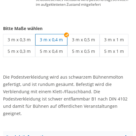
im aufgekletteten Zustand mitgeliefert
Bitte Maße wählen
3 m x 0,3 m
3 m x 0,4 m
3 m x 0,5 m
3 m x 1 m
Podestverkleidung | 3 m x 0,3 m
Podestverkleidung | 3 m x 0,5 
Podestverkleid
5 m x 0,3 m
5 m x 0,4 m
5 m x 0,5 m
5 m x 1 m
Podestverkleidung | 5 m x 0,3 m
Podestverkleidung | 5 m x 0,4 m
Podestverkleidung | 5 m x 0,5 
Podestverkleid
Die Podestverkleidung wird aus schwarzem Bühnenmolton
gefertigt, und ist rundum gesäumt. Befestigt wird die
Verblendung mit einem Klett-/Flauschband. Die
Podestverkleidung ist schwer entflammbar B1 nach DIN 4102
und damit für Bühnen auf öffentlichen Veranstaltungen
geeignet.