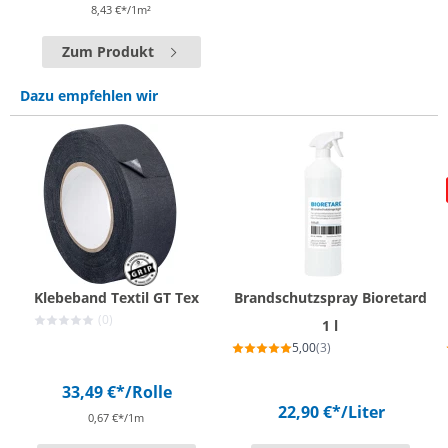
8,43 €*/1m²
Zum Produkt
Dazu empfehlen wir
Klebeband Textil GT Tex
Brandschutzspray Bioretard
(0)
1 l
5,00
(3)
33,49 €*
/Rolle
22,90 €*
/Liter
0,67 €*/1m