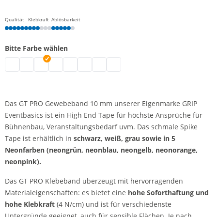
Qualität
Klebkraft
Ablösbarkeit
Bitte Farbe wählen
Gewebeband 10 mm | neongrün
Gewebeband 10 mm | grau
Gewebeband 10 mm | schwarz
Gewebeband 10 mm | weiß
Gewebeband 10 mm | neongelb
Gewebeband 10 mm | neonorange
Gewebeband 10 mm | neonpink
Gewebeband 10 mm | neonblau
Das GT PRO Gewebeband 10 mm unserer Eigenmarke GRIP
Eventbasics ist ein High End Tape für höchste Ansprüche für
Bühnenbau, Veranstaltungsbedarf uvm. Das schmale Spike
Tape ist erhältlich in
schwarz, weiß, grau sowie in 5
Neonfarben (neongrün, neonblau, neongelb, neonorange,
neonpink).
Das GT PRO Klebeband überzeugt mit hervorragenden
Materialeigenschaften: es bietet eine
hohe Soforthaftung und
hohe Klebkraft
(4 N/cm) und ist für verschiedenste
Untergründe geeignet, auch für sensible Flächen. Je nach