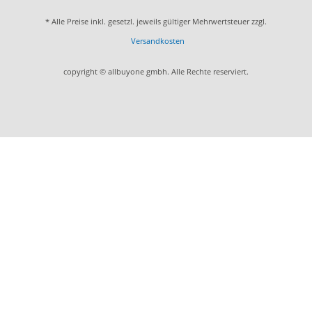
* Alle Preise inkl. gesetzl. jeweils gültiger Mehrwertsteuer zzgl.
Versandkosten
copyright © allbuyone gmbh. Alle Rechte reserviert.