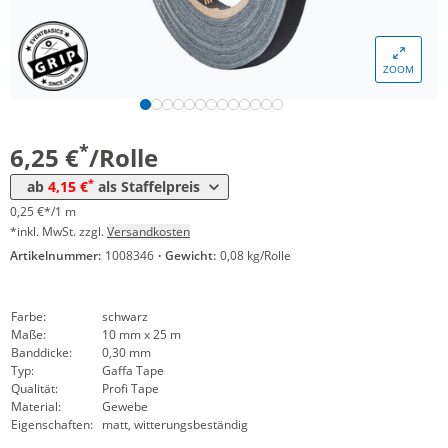
Menge
Preis
ZOOM
*
ab 60 Rollen
4,57 €
0,18 €*/1m
*
ab 120 Rollen
4,15 €
0,17 €*/1m
*
6,25 €
/Rolle
*
ab
4,15 €
als Staffelpreis
0,25 €*/1 m
*inkl. MwSt. zzgl.
Versandkosten
Artikelnummer:
1008346
·
Gewicht:
0,08 kg/Rolle
Farbe:
schwarz
Maße:
10 mm x 25 m
Banddicke:
0,30 mm
Typ:
Gaffa Tape
Qualität:
Profi Tape
Material:
Gewebe
Eigenschaften:
matt, witterungsbeständig