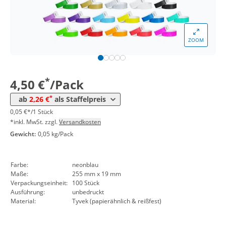
*
ab 20 Pack
2,74 €
0,03 €*/1Stück
*
ab 50 Pack
2,50 €
0,03 €*/1Stück
ZOOM
*
ab 100 Pack
2,38 €
0,02 €*/1Stück
*
ab 200 Pack
2,26 €
0,02 €*/1Stück
*
4,50 €
/Pack
*
ab
2,26 €
als Staffelpreis
0,05 €*/1 Stück
*inkl. MwSt. zzgl.
Versandkosten
Gewicht:
0,05 kg/Pack
Farbe:
neonblau
Maße:
255 mm x 19 mm
Verpackungseinheit:
100 Stück
Ausführung:
unbedruckt
Material:
Tyvek (papierähnlich & reißfest)