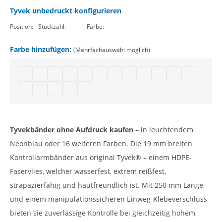
Tyvek unbedruckt konfigurieren
Position:
Stückzahl:
Farbe:
Farbe hinzufügen:
(Mehrfachauswahl möglich)
Tyvek Bändchen | neongrün
Tyvek Bänder 19mm | schwarz
Einlassarmbänder Tyvek | weiß
Partybändchen Papier | gold
Tyvek Bänder unbedruckt | silber
Papier Eintrittsbänder | blau
Papier Eintrittsbänder unbedruckt
Tyvek Armbänder | neongelb
Eintrittsbänder Tyvek | 
Tyvek Kontrollband | 
Tyvek Einlassba
Tyvek Bände
Eintrittsbändchen Tyvek 19 mm | lavendel
Kontrollbänder Tyvek | lila
Papier Eintrittsbänder 19mm | mint
Tyvekband 19mm | dunkelgrün
Tyvekbänder ohne Aufdruck | neonblau
Tyvekbänder ohne Aufdruck kaufen
– in leuchtendem
Neonblau oder 16 weiteren Farben. Die 19 mm breiten
Kontrollarmbänder aus original Tyvek® – einem HDPE-
Faservlies, welcher wasserfest, extrem reißfest,
strapazierfähig und hautfreundlich ist. Mit 250 mm Länge
und einem manipulationssicheren Einweg-Klebeverschluss
bieten sie zuverlässige Kontrolle bei gleichzeitig hohem