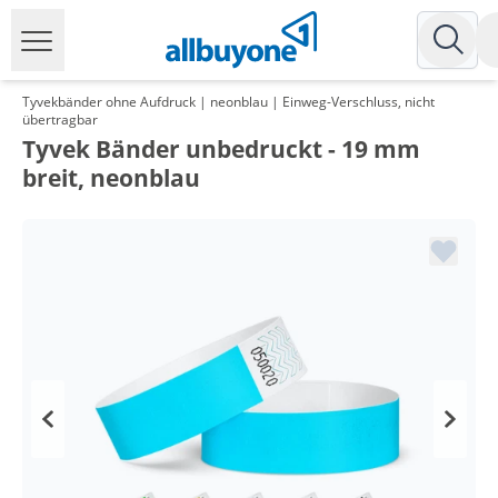
Tyvekbänder ohne Aufdruck | neonblau | Einweg-Verschluss, nicht
übertragbar
Tyvek Bänder unbedruckt - 19 mm
breit, neonblau
Menge
Preis
*
ab 5 Pack
4,05 €
0,04 €*/1Stück
*
ab 10 Pack
3,33 €
0,03 €*/1Stück