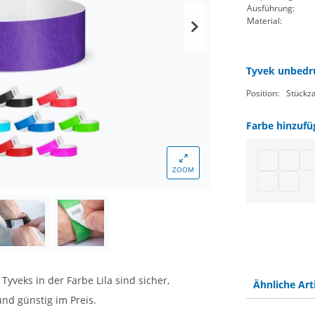
Ausführung:
Material:
Tyvek unbedru
Position:
Stückza
Farbe hinzufü
Tyvek Bänd
Tyvek 
Ein
ZOOM
Tyvekband 
Tyvekb
yveks in der Farbe Lila sind sicher,
Ähnliche Art
nd günstig im Preis.